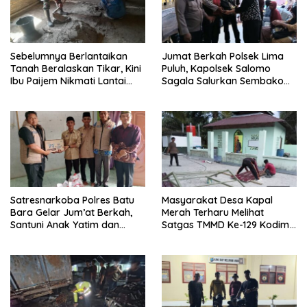
Sebelumnya Berlantaikan
Jumat Berkah Polsek Lima
Tanah Beralaskan Tikar, Kini
Puluh, Kapolsek Salomo
Ibu Paijem Nikmati Lantai
Sagala Salurkan Sembako
Rumah yang Layak Berkat
kepada 50 Petani di Simpang
Satgas TMMD Ke-129 Kodim
Gambus
0208/Asahan
Satresnarkoba Polres Batu
Masyarakat Desa Kapal
Bara Gelar Jum’at Berkah,
Merah Terharu Melihat
Santuni Anak Yatim dan
Satgas TMMD Ke-129 Kodim
Edukasi Bahaya Narkoba
0208/Asahan Bekerja Siang
Malam Demi Renovasi
Mushollah Al Maghribi