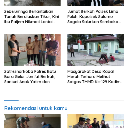
Sebelumnya Berlantaikan
Jumat Berkah Polsek Lima
Tanah Beralaskan Tikar, Kini
Puluh, Kapolsek Salomo
Ibu Paijem Nikmati Lantai
Sagala Salurkan Sembako
Rumah yang Layak Berkat
kepada 50 Petani di Simpang
Satgas TMMD Ke-129 Kodim
Gambus
0208/Asahan
Satresnarkoba Polres Batu
Masyarakat Desa Kapal
Bara Gelar Jum’at Berkah,
Merah Terharu Melihat
Santuni Anak Yatim dan
Satgas TMMD Ke-129 Kodim
Edukasi Bahaya Narkoba
0208/Asahan Bekerja Siang
Malam Demi Renovasi
Mushollah Al Maghribi
Rekomendasi untuk kamu