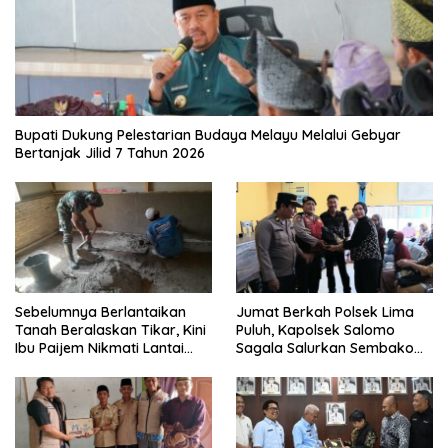
Bupati Dukung Pelestarian Budaya Melayu Melalui Gebyar
Bertanjak Jilid 7 Tahun 2026
Sebelumnya Berlantaikan
Jumat Berkah Polsek Lima
Tanah Beralaskan Tikar, Kini
Puluh, Kapolsek Salomo
Ibu Paijem Nikmati Lantai
Sagala Salurkan Sembako
Rumah yang Layak Berkat
kepada 50 Petani di Simpang
Satgas TMMD Ke-129 Kodim
Gambus
0208/Asahan