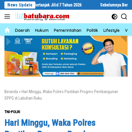
Langsung
ebyar Bertanjak Jilid 7 Tahun 2026
News Update
Sebelumnya Berlantaikan Tanah
ke
konten
News
Daerah
Hukum
Pemerintahan
Politik
Lifestyle
Vid
Beranda
»
Hari Minggu, Waka Polres Pastikan Progres Pembangunan
SPPG di Labuhan Ruku
TNI-POLRI
Hari Minggu, Waka Polres