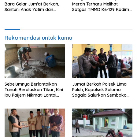
Bara Gelar Jum’at Berkah,
Merah Terharu Melihat
Santuni Anak Yatim dan
Satgas TMMD Ke-129 Kodim
Edukasi Bahaya Narkoba
0208/Asahan Bekerja Siang
Malam Demi Renovasi
Mushollah Al Maghribi
Rekomendasi untuk kamu
Sebelumnya Berlantaikan
Jumat Berkah Polsek Lima
Tanah Beralaskan Tikar, Kini
Puluh, Kapolsek Salomo
Ibu Paijem Nikmati Lantai
Sagala Salurkan Sembako
Rumah yang Layak Berkat
kepada 50 Petani di Simpang
Satgas TMMD Ke-129 Kodim
Gambus
0208/Asahan