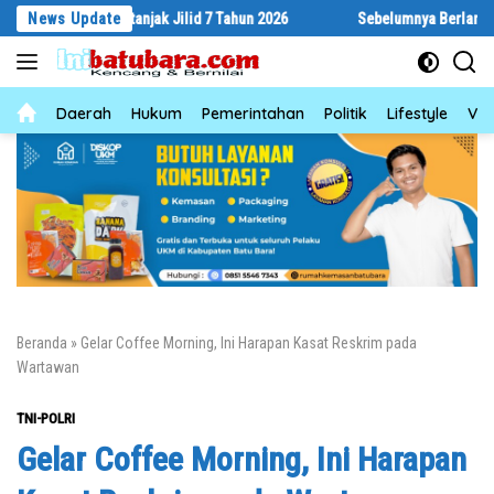
Langsung
 Bertanjak Jilid 7 Tahun 2026
News Update
Sebelumnya Berlantaikan Tanah Bera
ke
konten
News
Daerah
Hukum
Pemerintahan
Politik
Lifestyle
Vid
Beranda
»
Gelar Coffee Morning, Ini Harapan Kasat Reskrim pada
Wartawan
TNI-POLRI
Gelar Coffee Morning, Ini Harapan