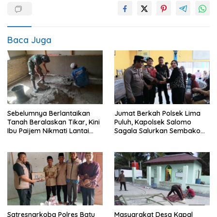
Baca Juga
Sebelumnya Berlantaikan
Jumat Berkah Polsek Lima
Tanah Beralaskan Tikar, Kini
Puluh, Kapolsek Salomo
Ibu Paijem Nikmati Lantai
Sagala Salurkan Sembako
Rumah yang Layak Berkat
kepada 50 Petani di Simpang
Satgas TMMD Ke-129 Kodim
Gambus
0208/Asahan
Satresnarkoba Polres Batu
Masyarakat Desa Kapal