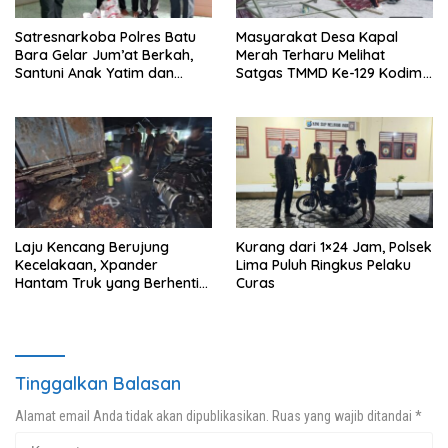
Satresnarkoba Polres Batu
Masyarakat Desa Kapal
Bara Gelar Jum’at Berkah,
Merah Terharu Melihat
Santuni Anak Yatim dan
Satgas TMMD Ke-129 Kodim
Edukasi Bahaya Narkoba
0208/Asahan Bekerja Siang
Malam Demi Renovasi
Mushollah Al Maghribi
Laju Kencang Berujung
Kurang dari 1×24 Jam, Polsek
Kecelakaan, Xpander
Lima Puluh Ringkus Pelaku
Hantam Truk yang Berhenti
Curas
di Bahu Jalan
Tinggalkan Balasan
Alamat email Anda tidak akan dipublikasikan.
Ruas yang wajib ditandai
*