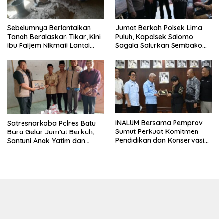
Sebelumnya Berlantaikan
Jumat Berkah Polsek Lima
Tanah Beralaskan Tikar, Kini
Puluh, Kapolsek Salomo
Ibu Paijem Nikmati Lantai
Sagala Salurkan Sembako
Rumah yang Layak Berkat
kepada 50 Petani di Simpang
Satgas TMMD Ke-129 Kodim
Gambus
0208/Asahan
INALUM Bersama Pemprov
Satresnarkoba Polres Batu
Sumut Perkuat Komitmen
Bara Gelar Jum’at Berkah,
Pendidikan dan Konservasi
Santuni Anak Yatim dan
Lingkungan
Edukasi Bahaya Narkoba