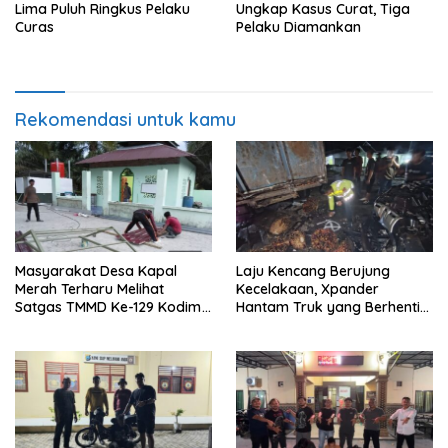
Lima Puluh Ringkus Pelaku
Ungkap Kasus Curat, Tiga
Curas
Pelaku Diamankan
Rekomendasi untuk kamu
Masyarakat Desa Kapal
Laju Kencang Berujung
Merah Terharu Melihat
Kecelakaan, Xpander
Satgas TMMD Ke-129 Kodim
Hantam Truk yang Berhenti
0208/Asahan Bekerja Siang
di Bahu Jalan
Malam Demi Renovasi
Mushollah Al Maghribi