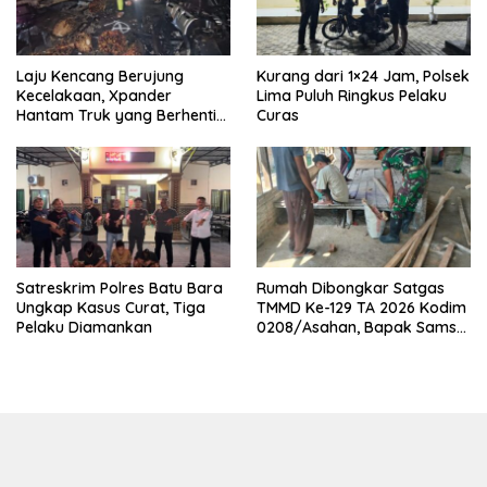
Laju Kencang Berujung
Kurang dari 1×24 Jam, Polsek
Kecelakaan, Xpander
Lima Puluh Ringkus Pelaku
Hantam Truk yang Berhenti
Curas
di Bahu Jalan
Satreskrim Polres Batu Bara
Rumah Dibongkar Satgas
Ungkap Kasus Curat, Tiga
TMMD Ke-129 TA 2026 Kodim
Pelaku Diamankan
0208/Asahan, Bapak Samsul
Bahri Bahagia Impiannya
Miliki Rumah Layak Huni
Segera Terwujud