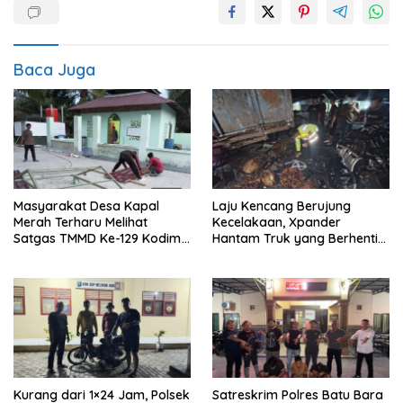
Baca Juga
Masyarakat Desa Kapal
Laju Kencang Berujung
Merah Terharu Melihat
Kecelakaan, Xpander
Satgas TMMD Ke-129 Kodim
Hantam Truk yang Berhenti
0208/Asahan Bekerja Siang
di Bahu Jalan
Malam Demi Renovasi
Mushollah Al Maghribi
Kurang dari 1×24 Jam, Polsek
Satreskrim Polres Batu Bara