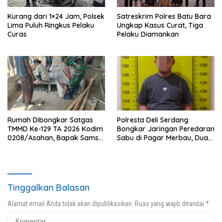
Kurang dari 1×24 Jam, Polsek
Satreskrim Polres Batu Bara
Lima Puluh Ringkus Pelaku
Ungkap Kasus Curat, Tiga
Curas
Pelaku Diamankan
Rumah Dibongkar Satgas
Polresta Deli Serdang
TMMD Ke-129 TA 2026 Kodim
Bongkar Jaringan Peredaran
0208/Asahan, Bapak Samsul
Sabu di Pagar Merbau, Dua
Bahri Bahagia Impiannya
Pengedar Dibekuk dengan
Miliki Rumah Layak Huni
Barang Bukti 25,73 Gram
Segera Terwujud
Tinggalkan Balasan
Alamat email Anda tidak akan dipublikasikan.
Ruas yang wajib ditandai
*