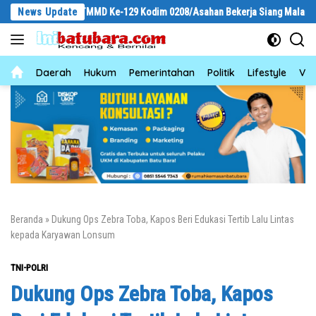
Langsung
Satgas TMMD Ke-129 Kodim 0208/Asahan Bekerja Siang Malam Demi Renovasi
News Update
ke
konten
News
Daerah
Hukum
Pemerintahan
Politik
Lifestyle
Vid
Beranda
»
Dukung Ops Zebra Toba, Kapos Beri Edukasi Tertib Lalu Lintas
kepada Karyawan Lonsum
TNI-POLRI
Dukung Ops Zebra Toba, Kapos