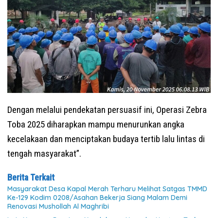
Dengan melalui pendekatan persuasif ini, Operasi Zebra
Toba 2025 diharapkan mampu menurunkan angka
kecelakaan dan menciptakan budaya tertib lalu lintas di
tengah masyarakat”.
Berita Terkait
Masyarakat Desa Kapal Merah Terharu Melihat Satgas TMMD
Ke-129 Kodim 0208/Asahan Bekerja Siang Malam Demi
Renovasi Mushollah Al Maghribi