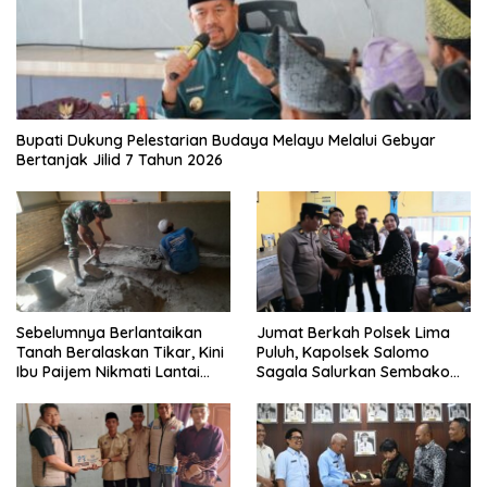
Bupati Dukung Pelestarian Budaya Melayu Melalui Gebyar
Bertanjak Jilid 7 Tahun 2026
Sebelumnya Berlantaikan
Jumat Berkah Polsek Lima
Tanah Beralaskan Tikar, Kini
Puluh, Kapolsek Salomo
Ibu Paijem Nikmati Lantai
Sagala Salurkan Sembako
Rumah yang Layak Berkat
kepada 50 Petani di Simpang
Satgas TMMD Ke-129 Kodim
Gambus
0208/Asahan