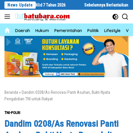
Langsung
ilid 7 Tahun 2026
News Update
Sebelumnya Berlantaikan Tanah Beralaskan Tika
ke
konten
News
Daerah
Hukum
Pemerintahan
Politik
Lifestyle
Vid
Beranda
»
Dandim 0208/As Renovasi Panti Asuhan, Bukti Nyata
Pengabdian TNI untuk Rakyat
TNI-POLRI
Dandim 0208/As Renovasi Panti