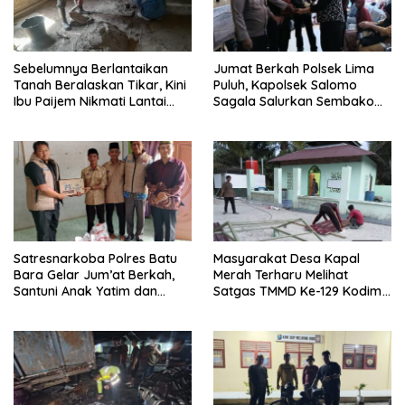
Sebelumnya Berlantaikan
Jumat Berkah Polsek Lima
Tanah Beralaskan Tikar, Kini
Puluh, Kapolsek Salomo
Ibu Paijem Nikmati Lantai
Sagala Salurkan Sembako
Rumah yang Layak Berkat
kepada 50 Petani di Simpang
Satgas TMMD Ke-129 Kodim
Gambus
0208/Asahan
Satresnarkoba Polres Batu
Masyarakat Desa Kapal
Bara Gelar Jum’at Berkah,
Merah Terharu Melihat
Santuni Anak Yatim dan
Satgas TMMD Ke-129 Kodim
Edukasi Bahaya Narkoba
0208/Asahan Bekerja Siang
Malam Demi Renovasi
Mushollah Al Maghribi