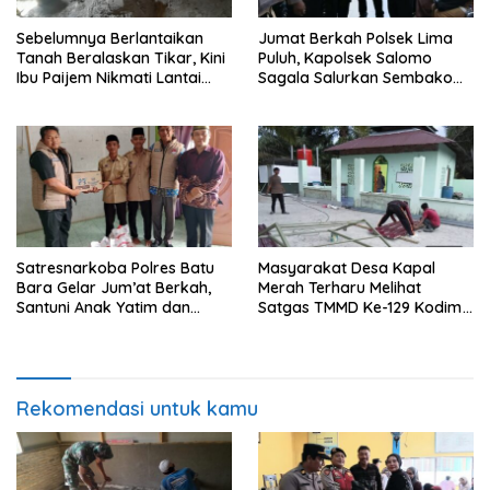
Sebelumnya Berlantaikan
Jumat Berkah Polsek Lima
Tanah Beralaskan Tikar, Kini
Puluh, Kapolsek Salomo
Ibu Paijem Nikmati Lantai
Sagala Salurkan Sembako
Rumah yang Layak Berkat
kepada 50 Petani di Simpang
Satgas TMMD Ke-129 Kodim
Gambus
0208/Asahan
Satresnarkoba Polres Batu
Masyarakat Desa Kapal
Bara Gelar Jum’at Berkah,
Merah Terharu Melihat
Santuni Anak Yatim dan
Satgas TMMD Ke-129 Kodim
Edukasi Bahaya Narkoba
0208/Asahan Bekerja Siang
Malam Demi Renovasi
Mushollah Al Maghribi
Rekomendasi untuk kamu