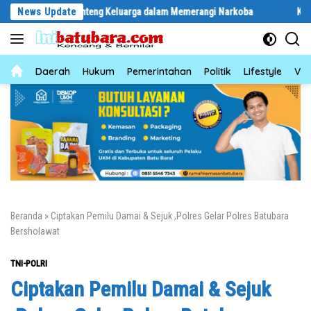
Langsung
 Jadi Benteng Keluarga dalam Memerangi Narkoba
News Update
Kecelakaan Lalu L
ke
konten
News
Daerah
Hukum
Pemerintahan
Politik
Lifestyle
Vid
Beranda
»
Ciptakan Pemilu Damai & Sejuk ,Polres Gelar Polres Batubara
Bersholawat
TNI-POLRI
Ciptakan Pemilu Damai & Sejuk