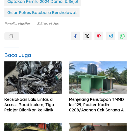
Ciptakan Pemilu 2024 Damai & Sejut
Gelar Polres Batubara Bersholawat
Penulis: MasPur
Editor: M Jos
Baca Juga
Kecelakaan Lalu Lintas di
Menjelang Penutupan TMMD
Access Road Inalum, Tiga
ke-129, Pasiter Kodim
Pelajar Dilarikan ke Klinik
0208/Asahan Cek Sarana Air
Bersih di Desa Kapal Merah