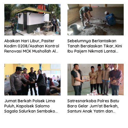
Abaikan Hari Libur, Pasiter
Sebelumnya Berlantaikan
Kodim 0208/Asahan Kontrol
Tanah Beralaskan Tikar, Kini
Renovasi MCK Mushollah Al
Ibu Paijem Nikmati Lantai
Maghribi
Rumah yang Layak Berkat
Satgas TMMD Ke-129 Kodim
0208/Asahan
Jumat Berkah Polsek Lima
Satresnarkoba Polres Batu
Puluh, Kapolsek Salomo
Bara Gelar Jum’at Berkah,
Sagala Salurkan Sembako
Santuni Anak Yatim dan
kepada 50 Petani di Simpang
Edukasi Bahaya Narkoba
Gambus