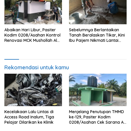
Abaikan Hari Libur, Pasiter
Sebelumnya Berlantaikan
Kodim 0208/Asahan Kontrol
Tanah Beralaskan Tikar, Kini
Renovasi MCK Mushollah Al
Ibu Paijem Nikmati Lantai
Maghribi
Rumah yang Layak Berkat
Satgas TMMD Ke-129 Kodim
0208/Asahan
Rekomendasi untuk kamu
Kecelakaan Lalu Lintas di
Menjelang Penutupan TMMD
Access Road Inalum, Tiga
ke-129, Pasiter Kodim
Pelajar Dilarikan ke Klinik
0208/Asahan Cek Sarana Air
Bersih di Desa Kapal Merah