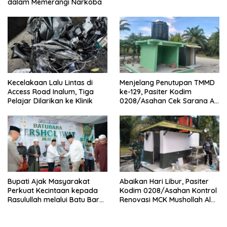
dalam Memerangi Narkoba
Kecelakaan Lalu Lintas di
Menjelang Penutupan TMMD
Access Road Inalum, Tiga
ke-129, Pasiter Kodim
Pelajar Dilarikan ke Klinik
0208/Asahan Cek Sarana Air
Bersih di Desa Kapal Merah
Bupati Ajak Masyarakat
Abaikan Hari Libur, Pasiter
Perkuat Kecintaan kepada
Kodim 0208/Asahan Kontrol
Rasulullah melalui Batu Bara
Renovasi MCK Mushollah Al
Bersholawat
Maghribi