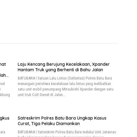
hat
Laju Kencang Berujung Kecelakaan, Xpander
Hantam Truk yang Berhenti di Bahu Jalan
lah
BATUBARA I Satuan Lalu Lintas (Satlantas) Polres Batu Bara
nel
menangani peristiwa kecelakaan lalu lintas yang melibatkan
i
satu unit mobil penumpang Mitsubishi Xpander dengan satu
 Nibung
unit truk Colt Diesel di Jalan…
ngkus
Satreskrim Polres Batu Bara Ungkap Kasus
Curat, Tiga Pelaku Diamankan
Bara
BATUBARA I Satreskrim Polres Batu Bara melalui Unit Jatanras