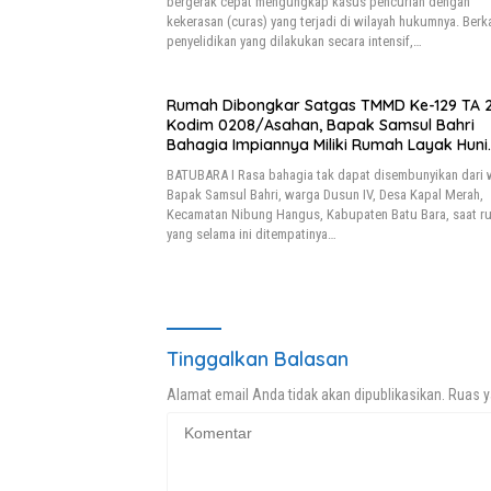
bergerak cepat mengungkap kasus pencurian dengan
kekerasan (curas) yang terjadi di wilayah hukumnya. Berk
penyelidikan yang dilakukan secara intensif,…
Rumah Dibongkar Satgas TMMD Ke-129 TA 
Kodim 0208/Asahan, Bapak Samsul Bahri
Bahagia Impiannya Miliki Rumah Layak Huni
Segera Terwujud
BATUBARA I Rasa bahagia tak dapat disembunyikan dari 
Bapak Samsul Bahri, warga Dusun IV, Desa Kapal Merah,
Kecamatan Nibung Hangus, Kabupaten Batu Bara, saat r
yang selama ini ditempatinya…
Tinggalkan Balasan
Alamat email Anda tidak akan dipublikasikan.
Ruas y