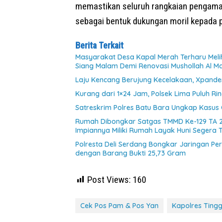
memastikan seluruh rangkaian pengamana
sebagai bentuk dukungan moril kepada p
Berita Terkait
Masyarakat Desa Kapal Merah Terharu Mel
Siang Malam Demi Renovasi Mushollah Al Ma
Laju Kencang Berujung Kecelakaan, Xpander
Kurang dari 1×24 Jam, Polsek Lima Puluh Ri
Satreskrim Polres Batu Bara Ungkap Kasus 
Rumah Dibongkar Satgas TMMD Ke-129 TA 
Impiannya Miliki Rumah Layak Huni Segera 
Polresta Deli Serdang Bongkar Jaringan P
dengan Barang Bukti 25,73 Gram
Post Views:
160
Cek Pos Pam & Pos Yan
Kapolres Tingg