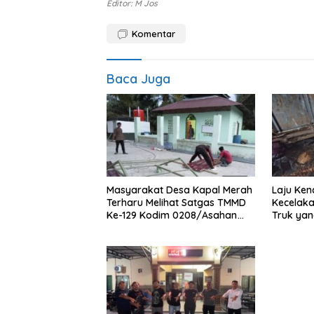
Editor: M Jos
Komentar
Baca Juga
Masyarakat Desa Kapal Merah
Laju Ken
Terharu Melihat Satgas TMMD
Kecelak
Ke-129 Kodim 0208/Asahan
Truk yan
Bekerja Siang Malam Demi
Jalan
Renovasi Mushollah Al Maghribi