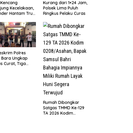
 Kencang
Kurang dari 1×24 Jam,
jung Kecelakaan,
Polsek Lima Puluh
nder Hantam Truk
Ringkus Pelaku Curas
 Berhenti di Bahu
n
eskrim Polres
u Bara Ungkap
s Curat, Tiga
aku Diamankan
Rumah Dibongkar
Satgas TMMD Ke-129
TA 2026 Kodim
0208/Asahan, Bapak
Samsul Bahri Bahagia
Impiannya Miliki