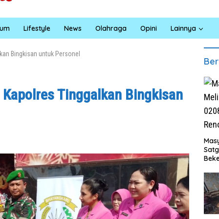
kum
Lifestyle
News
Olahraga
Opini
Lainnya
kan Bingkisan untuk Personel
Ber
 Kapolres Tinggalkan Bingkisan
Masy
Sat
Beke
Al M