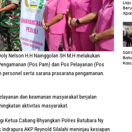
Laju
Beru
Xpa
yang
Jala
Satr
Doly Nelson H.H Nainggolan SH M.H melakukan
Bat
Kasu
 Pengamanan (Pos Pam) dan Pos Pelayanan (Pos
Pel
n personel serta sarana prasarana pengamanan.
 pelayanan dan keamanan masyarakat berjalan
ngkatan aktivitas masyarakat.
gi Ketua Cabang Bhyangkari Polres Batubara Ny
k Indrapura AKP Reynold Silalahi meninjau kesiapan