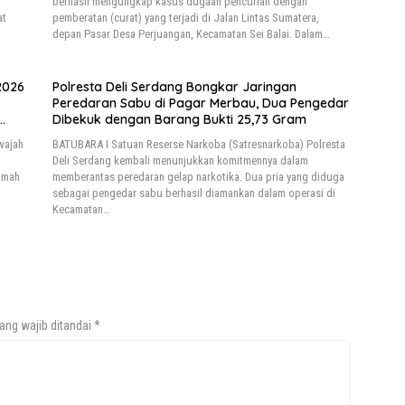
berhasil mengungkap kasus dugaan pencurian dengan
at
pemberatan (curat) yang terjadi di Jalan Lintas Sumatera,
depan Pasar Desa Perjuangan, Kecamatan Sei Balai. Dalam…
2026
Polresta Deli Serdang Bongkar Jaringan
Peredaran Sabu di Pagar Merbau, Dua Pengedar
Dibekuk dengan Barang Bukti 25,73 Gram
wajah
BATUBARA I Satuan Reserse Narkoba (Satresnarkoba) Polresta
Deli Serdang kembali menunjukkan komitmennya dalam
umah
memberantas peredaran gelap narkotika. Dua pria yang diduga
sebagai pengedar sabu berhasil diamankan dalam operasi di
Kecamatan…
ang wajib ditandai
*