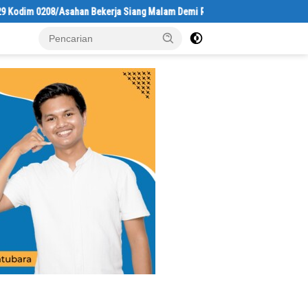
an Bekerja Siang Malam Demi Renovasi Mushollah Al Maghribi
La