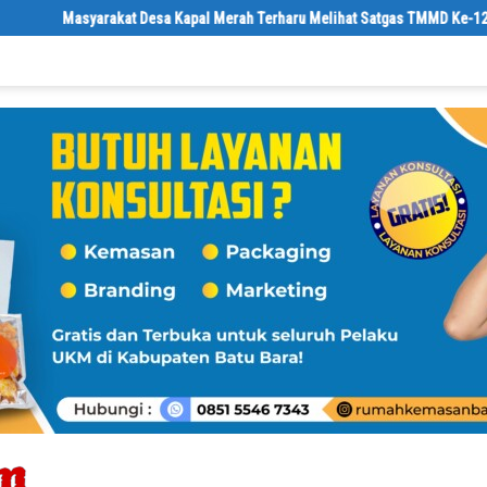
at Desa Kapal Merah Terharu Melihat Satgas TMMD Ke-129 Kodim 0208/Asah