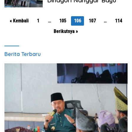
Paginasi
« Kembali
1
…
105
106
107
…
114
pos
Berikutnya »
Berita Terbaru