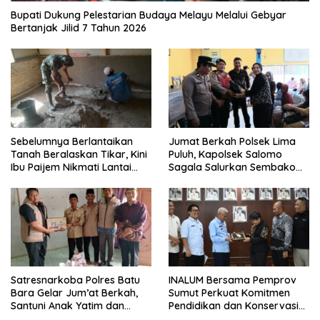
Bupati Dukung Pelestarian Budaya Melayu Melalui Gebyar
Bertanjak Jilid 7 Tahun 2026
Sebelumnya Berlantaikan
Jumat Berkah Polsek Lima
Tanah Beralaskan Tikar, Kini
Puluh, Kapolsek Salomo
Ibu Paijem Nikmati Lantai
Sagala Salurkan Sembako
Rumah yang Layak Berkat
kepada 50 Petani di Simpang
Satgas TMMD Ke-129 Kodim
Gambus
0208/Asahan
Satresnarkoba Polres Batu
INALUM Bersama Pemprov
Bara Gelar Jum’at Berkah,
Sumut Perkuat Komitmen
Santuni Anak Yatim dan
Pendidikan dan Konservasi
Edukasi Bahaya Narkoba
Lingkungan