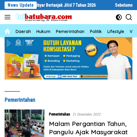
Langsung
u Melalui Gebyar Bertanjak Jilid 7 Tahun 2026
News Update
Sebelumnya Berlant
ke
konten
News
Daerah
Hukum
Pemerintahan
Politik
Lifestyle
Vid
Pemerintahan
Pemerintahan
31 Desember 2023
Malam Pergantian Tahun,
Pangulu Ajak Masyarakat