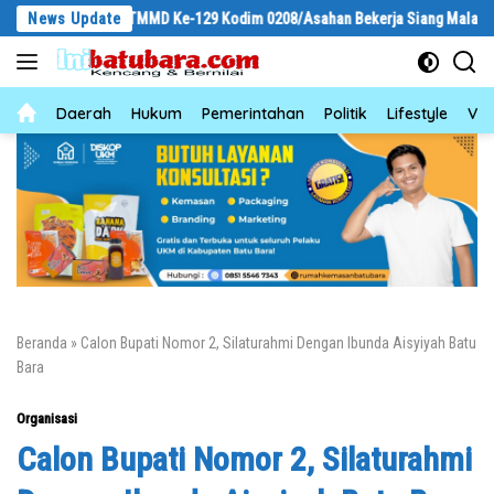
Langsung
 Satgas TMMD Ke-129 Kodim 0208/Asahan Bekerja Siang Malam Demi Renovas
News Update
ke
konten
News
Daerah
Hukum
Pemerintahan
Politik
Lifestyle
Vid
Beranda
»
Calon Bupati Nomor 2, Silaturahmi Dengan Ibunda Aisyiyah Batu
Bara
Organisasi
Calon Bupati Nomor 2, Silaturahmi