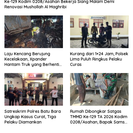
Ke-129 Kodim 0208/Asahan Bekerja Siang Malam Demi
Renovasi Mushollah Al Maghribi
Laju Kencang Berujung
Kurang dari 1×24 Jam, Polsek
Kecelakaan, Xpander
Lima Puluh Ringkus Pelaku
Hantam Truk yang Berhenti
Curas
di Bahu Jalan
Satreskrim Polres Batu Bara
Rumah Dibongkar Satgas
Ungkap Kasus Curat, Tiga
TMMD Ke-129 TA 2026 Kodim
Pelaku Diamankan
0208/Asahan, Bapak Samsul
Bahri Bahagia Impiannya
Miliki Rumah Layak Huni