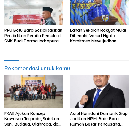
KPU Batu Bara Sosialisasikan
Lahan Sekolah Rakyat Mulai
Pendidikan Pemilih Pemula di
Dibenahi, Wujud Nyata
SMK Budi Darma Indrapura
Komitmen Mewujudkan
Pendidikan Berkualitas
Rekomendasi untuk kamu
FKAE Ajukan Konsep
Asrul Hamdani Damanik Siap
Kawasan Terpadu, Satukan
Jadikan HIPMI Batu Bara
Seni, Budaya, Olahraga, dan
Rumah Besar Pengusaha
Ruang Publik
Muda