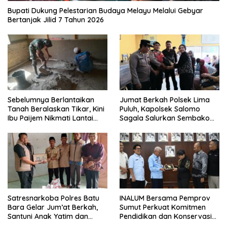
Bupati Dukung Pelestarian Budaya Melayu Melalui Gebyar
Bertanjak Jilid 7 Tahun 2026
Sebelumnya Berlantaikan
Jumat Berkah Polsek Lima
Tanah Beralaskan Tikar, Kini
Puluh, Kapolsek Salomo
Ibu Paijem Nikmati Lantai
Sagala Salurkan Sembako
Rumah yang Layak Berkat
kepada 50 Petani di Simpang
Satgas TMMD Ke-129 Kodim
Gambus
0208/Asahan
Satresnarkoba Polres Batu
INALUM Bersama Pemprov
Bara Gelar Jum’at Berkah,
Sumut Perkuat Komitmen
Santuni Anak Yatim dan
Pendidikan dan Konservasi
Edukasi Bahaya Narkoba
Lingkungan