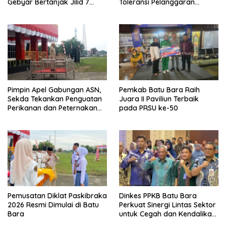
Gebyar Bertanjak Jilid 7
Toleransi Pelanggaran
Tahun 2026
Disiplin dan Integritas
Pimpin Apel Gabungan ASN,
Pemkab Batu Bara Raih
Sekda Tekankan Penguatan
Juara II Paviliun Terbaik
Perikanan dan Peternakan
pada PRSU ke-50
Demi Swasembada Pangan
Pemusatan Diklat Paskibraka
Dinkes PPKB Batu Bara
2026 Resmi Dimulai di Batu
Perkuat Sinergi Lintas Sektor
Bara
untuk Cegah dan Kendalikan
Penyakit