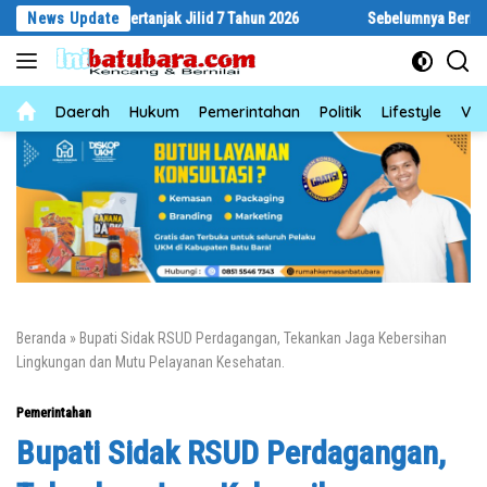
Langsung
ebyar Bertanjak Jilid 7 Tahun 2026
News Update
Sebelumnya Berlantaikan Tanah
ke
konten
News
Daerah
Hukum
Pemerintahan
Politik
Lifestyle
Vid
Beranda
»
Bupati Sidak RSUD Perdagangan, Tekankan Jaga Kebersihan
Lingkungan dan Mutu Pelayanan Kesehatan.
Pemerintahan
Bupati Sidak RSUD Perdagangan,