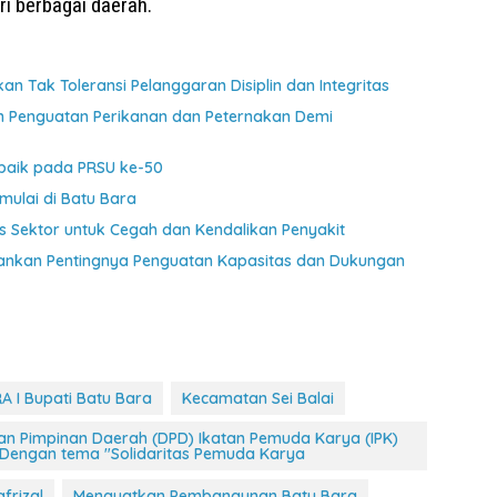
i berbagai daerah.
n Tak Toleransi Pelanggaran Disiplin dan Integritas
n Penguatan Perikanan dan Peternakan Demi
rbaik pada PRSU ke-50
mulai di Batu Bara
as Sektor untuk Cegah dan Kendalikan Penyakit
kankan Pentingnya Penguatan Kapasitas dan Dukungan
A I Bupati Batu Bara
Kecamatan Sei Balai
an Pimpinan Daerah (DPD) Ikatan Pemuda Karya (IPK)
 Dengan tema "Solidaritas Pemuda Karya
frizal
Menguatkan Pembangunan Batu Bara