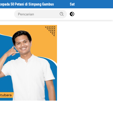
ng Gambus
Satresnarkoba Polres Batu Bara Gelar Jum’at Berkah, S