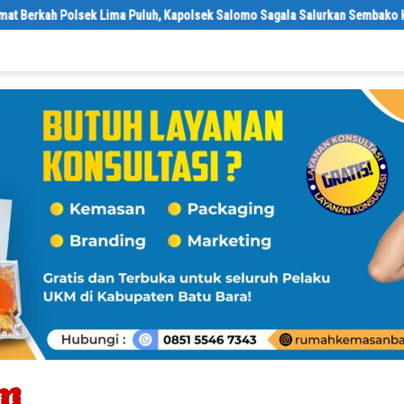
uluh, Kapolsek Salomo Sagala Salurkan Sembako kepada 50 Petani di Simpa