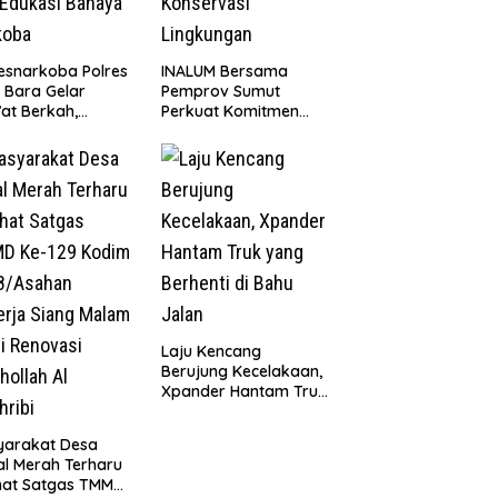
esnarkoba Polres
INALUM Bersama
 Bara Gelar
Pemprov Sumut
at Berkah,
Perkuat Komitmen
uni Anak Yatim
Pendidikan dan
Edukasi Bahaya
Konservasi
koba
Lingkungan
Laju Kencang
Berujung Kecelakaan,
Xpander Hantam Truk
yang Berhenti di Bahu
Jalan
yarakat Desa
l Merah Terharu
hat Satgas TMMD