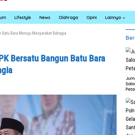
kum
Lifestyle
News
Olahraga
Opini
Lainnya
n Batu Bara Menuju Masyarakat Bahagia
Ber
PK Bersatu Bangun Batu Bara
agia
Juma
Sal
Peta