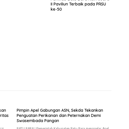
II Paviliun Terbaik pada PRSU
ke-50
kan
Pimpin Apel Gabungan ASN, Sekda Tekankan
ritas
Penguatan Perikanan dan Peternakan Demi
Swasembada Pangan
izi
BATU BARA I Pemerintah Kabupaten Batu Bara menggelar Apel