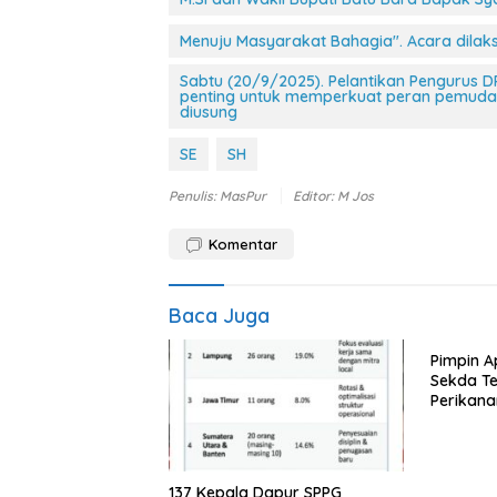
Menuju Masyarakat Bahagia". Acara dilak
Sabtu (20/9/2025). Pelantikan Pengurus
penting untuk memperkuat peran pemud
diusung
SE
SH
Penulis: MasPur
Editor: M Jos
Komentar
Baca Juga
Pimpin A
Sekda T
Perikana
Demi Sw
137 Kepala Dapur SPPG