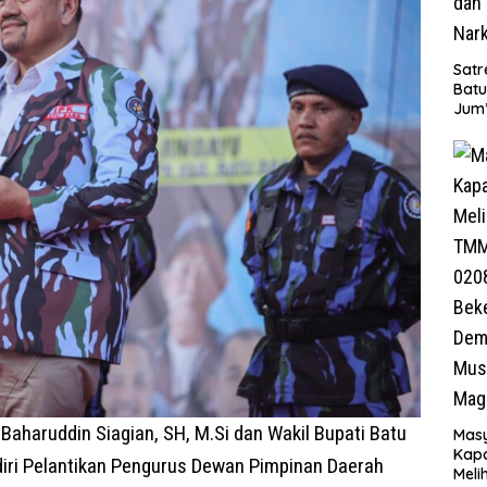
Satr
Batu
Jum’
Sant
dan 
Nar
Baharuddin Siagian, SH, M.Si dan Wakil Bupati Batu
Mas
Kapa
diri Pelantikan Pengurus Dewan Pimpinan Daerah
Meli