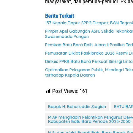
masyarakat, dan pemuda-pemudi IPK dar
Berita Terkait
137 Kepala Dapur SPPG Dicopot, BGN Tegaska
Pimpin Apel Gabungan ASN, Sekda Tekanka
Swasembada Pangan
Pemkab Batu Bara Raih Juara II Paviliun Te
Pemusatan Diklat Paskibraka 2026 Resmi Di
Dinkes PPKB Batu Bara Perkuat Sinergi Lint
Optimalkan Pelayanan Publik, Mendagri Te
terhadap Kepala Daerah
Post Views:
161
Bapak H. Baharuddin Siagian
BATU BAR
M.AP menghadiri Pelantikan Pengurus Dew
Kabupaten Batu Bara Periode 2025-2030.
M.Si dan Wakil Bupati Batu Bara Bapak Sya