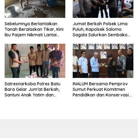
Sebelumnya Berlantaikan
Jumat Berkah Polsek Lima
Tanah Beralaskan Tikar, Kini
Puluh, Kapolsek Salomo
Ibu Paijem Nikmati Lantai
Sagala Salurkan Sembako
Rumah yang Layak Berkat
kepada 50 Petani di Simpang
Satgas TMMD Ke-129 Kodim
Gambus
0208/Asahan
Satresnarkoba Polres Batu
INALUM Bersama Pemprov
Bara Gelar Jum’at Berkah,
Sumut Perkuat Komitmen
Santuni Anak Yatim dan
Pendidikan dan Konservasi
Edukasi Bahaya Narkoba
Lingkungan