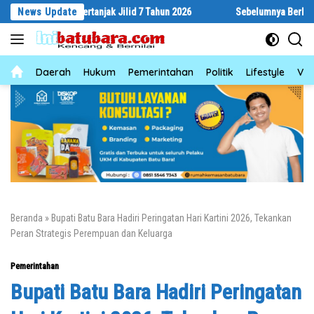
Langsung
byar Bertanjak Jilid 7 Tahun 2026
News Update
Sebelumnya Berlantaikan Tanah 
ke
konten
News
Daerah
Hukum
Pemerintahan
Politik
Lifestyle
Vid
Beranda
»
Bupati Batu Bara Hadiri Peringatan Hari Kartini 2026, Tekankan
Peran Strategis Perempuan dan Keluarga
Pemerintahan
Bupati Batu Bara Hadiri Peringatan