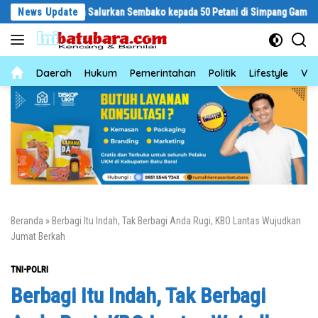
Langsung
Sagala Salurkan Sembako kepada 50 Petani di Simpang Gambus
News Update
Sa
ke
konten
News
Daerah
Hukum
Pemerintahan
Politik
Lifestyle
Vid
Beranda
»
Berbagi Itu Indah, Tak Berbagi Anda Rugi, KBO Lantas Wujudkan
Jumat Berkah
TNI-POLRI
Berbagi Itu Indah, Tak Berbagi