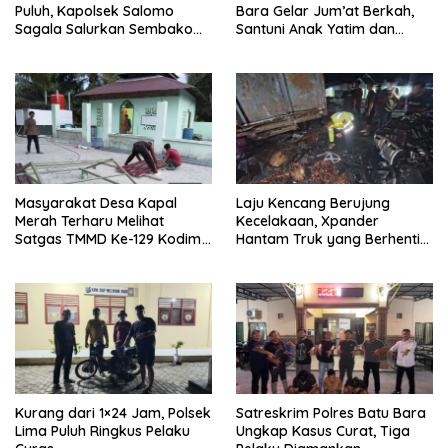
Puluh, Kapolsek Salomo
Bara Gelar Jum’at Berkah,
Sagala Salurkan Sembako
Santuni Anak Yatim dan
kepada 50 Petani di Simpang
Edukasi Bahaya Narkoba
Gambus
Masyarakat Desa Kapal
Laju Kencang Berujung
Merah Terharu Melihat
Kecelakaan, Xpander
Satgas TMMD Ke-129 Kodim
Hantam Truk yang Berhenti
0208/Asahan Bekerja Siang
di Bahu Jalan
Malam Demi Renovasi
Mushollah Al Maghribi
Kurang dari 1×24 Jam, Polsek
Satreskrim Polres Batu Bara
Lima Puluh Ringkus Pelaku
Ungkap Kasus Curat, Tiga