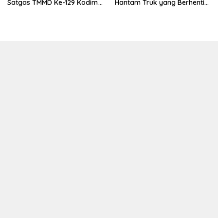
Satgas TMMD Ke-129 Kodim
Hantam Truk yang Berhenti
0208/Asahan Bekerja Siang
di Bahu Jalan
Malam Demi Renovasi
Mushollah Al Maghribi