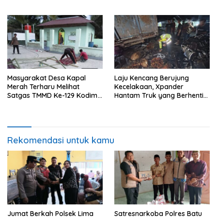
kepada 50 Petani di Simpang
Edukasi Bahaya Narkoba
Gambus
Masyarakat Desa Kapal
Laju Kencang Berujung
Merah Terharu Melihat
Kecelakaan, Xpander
Satgas TMMD Ke-129 Kodim
Hantam Truk yang Berhenti
0208/Asahan Bekerja Siang
di Bahu Jalan
Malam Demi Renovasi
Mushollah Al Maghribi
Rekomendasi untuk kamu
Jumat Berkah Polsek Lima
Satresnarkoba Polres Batu