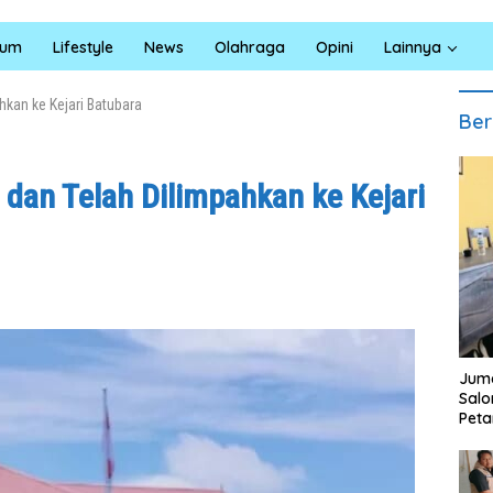
kum
Lifestyle
News
Olahraga
Opini
Lainnya
hkan ke Kejari Batubara
Ber
 dan Telah Dilimpahkan ke Kejari
Juma
Sal
Peta