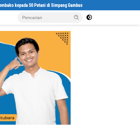
di Simpang Gambus
Satresnarkoba Polres Batu Bara Gelar Jum’at B