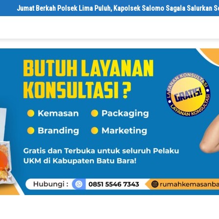
 Lima Puluh, Kapolsek Salomo Sagala Salurkan Sembako kepada 50 Petani 