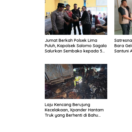
Jumat Berkah Polsek Lima
Satresna
Puluh, Kapolsek Salomo Sagala
Bara Gel
Salurkan Sembako kepada 50
Santuni 
Petani di Simpang Gambus
Edukasi
Laju Kencang Berujung
Kecelakaan, Xpander Hantam
Truk yang Berhenti di Bahu
Jalan