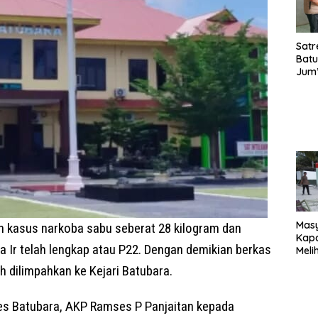
Satr
Batu
Jum’
Sant
dan 
Nar
Mas
 kasus narkoba sabu seberat 28 kilogram dan
Kapa
ka Ir telah lengkap atau P22. Dengan demikian berkas
Meli
Ke-1
h dilimpahkan ke Kejari Batubara.
020
Sia
Reno
res Batubara, AKP Ramses P Panjaitan kepada
Magh