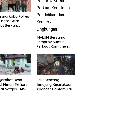
esnarkoba Polres
 Bara Gelar
at Berkah,
uni Anak Yatim
Edukasi Bahaya
INALUM Bersama
koba
Pemprov Sumut
Perkuat Komitmen
Pendidikan dan
Konservasi
Lingkungan
yarakat Desa
Laju Kencang
l Merah Terharu
Berujung Kecelakaan,
hat Satgas TMMD
Xpander Hantam Truk
29 Kodim
yang Berhenti di Bahu
8/Asahan Bekerja
Jalan
ng Malam Demi
vasi Mushollah Al
ribi