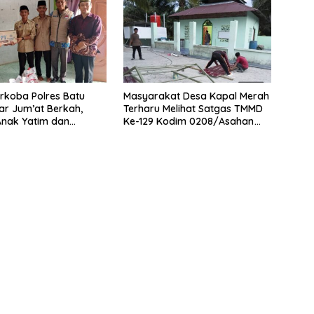
rkoba Polres Batu
Masyarakat Desa Kapal Merah
ar Jum’at Berkah,
Terharu Melihat Satgas TMMD
Anak Yatim dan
Ke-129 Kodim 0208/Asahan
 Bahaya Narkoba
Bekerja Siang Malam Demi
Renovasi Mushollah Al Maghribi