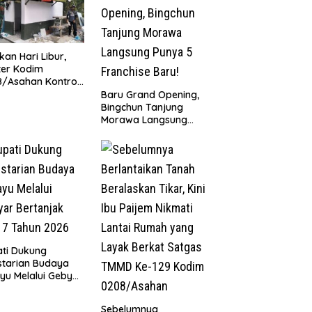
kan Hari Libur,
ter Kodim
/Asahan Kontrol
ovasi MCK
‎Baru Grand Opening,
ollah Al Maghribi
Bingchun Tanjung
Morawa Langsung
Punya 5 Franchise
Baru!
ti Dukung
starian Budaya
yu Melalui Gebyar
anjak Jilid 7
un 2026
Sebelumnya