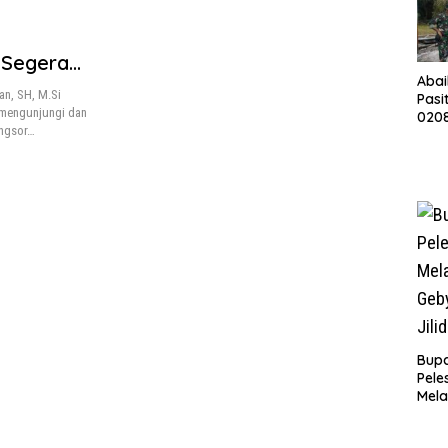
 Segera
Abai
an, SH, M.Si
Pasi
 mengunjungi dan
0208
ongsor…
Ren
Mush
Bupa
Pele
Mela
Bert
Tah