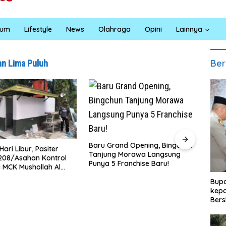
kum
Lifestyle
News
Olahraga
Opini
Lainnya
Ber
an Lima Puluh
‎Baru Grand Opening, Bingchun
Bupati D
Libur, Pasiter
Tanjung Morawa Langsung
Budaya M
Asahan Kontrol
Punya 5 Franchise Baru!
Bertanjak
 Mushollah Al
Bupa
kepa
Bers