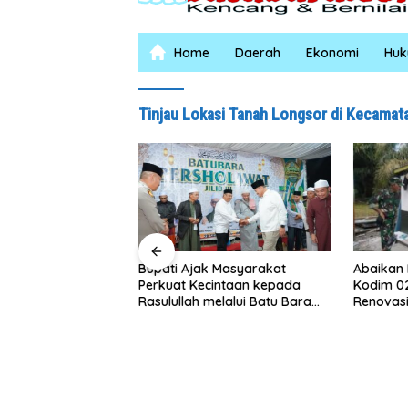
Home
Daerah
Ekonomi
Hu
Tinjau Lokasi Tanah Longsor di Kecamat
a Pemprov
Abaikan Hari 
Bupati Ajak Masyarakat
Komitmen
Kodim 0208/
Perkuat Kecintaan kepada
Konservasi
Renovasi MCK
Rasulullah melalui Batu Bara
Maghribi
Bersholawat