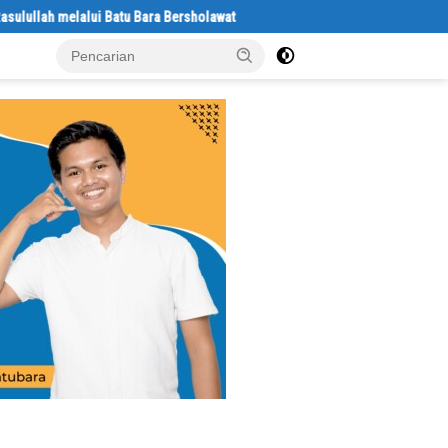
 melalui Batu Bara Bersholawat
Abaikan Hari Libur, Pasiter Kodim