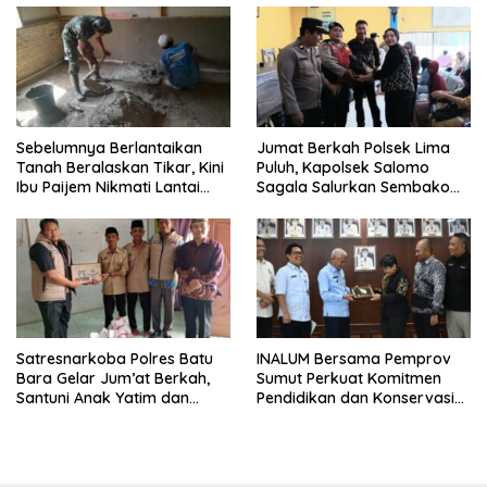
Sebelumnya Berlantaikan
Jumat Berkah Polsek Lima
Tanah Beralaskan Tikar, Kini
Puluh, Kapolsek Salomo
Ibu Paijem Nikmati Lantai
Sagala Salurkan Sembako
Rumah yang Layak Berkat
kepada 50 Petani di Simpang
Satgas TMMD Ke-129 Kodim
Gambus
0208/Asahan
Satresnarkoba Polres Batu
INALUM Bersama Pemprov
Bara Gelar Jum’at Berkah,
Sumut Perkuat Komitmen
Santuni Anak Yatim dan
Pendidikan dan Konservasi
Edukasi Bahaya Narkoba
Lingkungan