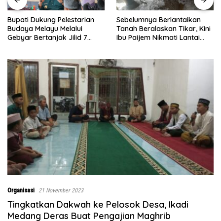
Sebelumnya Berlantaikan
Jumat Berkah Polsek Lima
Tanah Beralaskan Tikar, Kini
Puluh, Kapolsek Salomo
Ibu Paijem Nikmati Lantai
Sagala Salurkan Sembako
Rumah yang Layak Berkat
kepada 50 Petani di Simpang
Satgas TMMD Ke-129 Kodim
Gambus
0208/Asahan
Organisasi
21 November 2023
Tingkatkan Dakwah ke Pelosok Desa, Ikadi
Medang Deras Buat Pengajian Maghrib