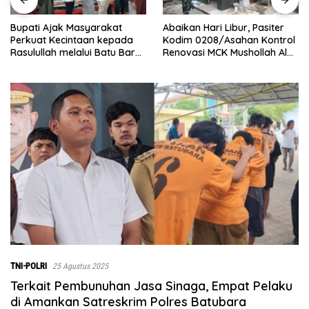
Abaikan Hari Libur, Pasiter
‎Baru Grand Opening,
Kodim 0208/Asahan Kontrol
Bingchun Tanjung Morawa
Renovasi MCK Mushollah Al
Langsung Punya 5 Franchise
Maghribi
Baru!
TNI-POLRI
25 Agustus 2025
Terkait Pembunuhan Jasa Sinaga, Empat Pelaku
di Amankan Satreskrim Polres Batubara