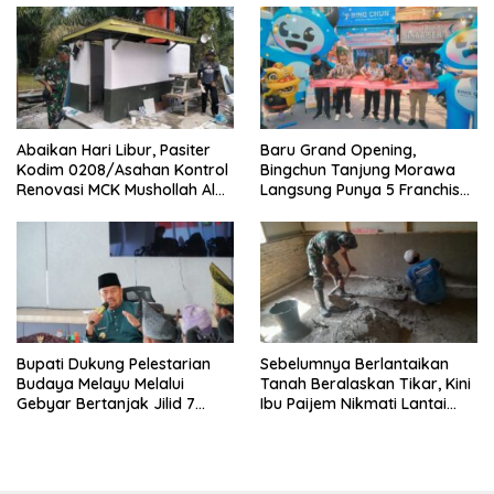
Abaikan Hari Libur, Pasiter
‎Baru Grand Opening,
Kodim 0208/Asahan Kontrol
Bingchun Tanjung Morawa
Renovasi MCK Mushollah Al
Langsung Punya 5 Franchise
Maghribi
Baru!
Bupati Dukung Pelestarian
Sebelumnya Berlantaikan
Budaya Melayu Melalui
Tanah Beralaskan Tikar, Kini
Gebyar Bertanjak Jilid 7
Ibu Paijem Nikmati Lantai
Tahun 2026
Rumah yang Layak Berkat
Satgas TMMD Ke-129 Kodim
0208/Asahan