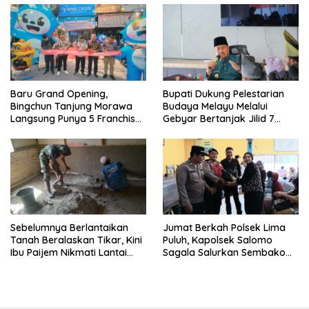
‎Baru Grand Opening,
Bupati Dukung Pelestarian
Bingchun Tanjung Morawa
Budaya Melayu Melalui
Langsung Punya 5 Franchise
Gebyar Bertanjak Jilid 7
Baru!
Tahun 2026
Sebelumnya Berlantaikan
Jumat Berkah Polsek Lima
Tanah Beralaskan Tikar, Kini
Puluh, Kapolsek Salomo
Ibu Paijem Nikmati Lantai
Sagala Salurkan Sembako
Rumah yang Layak Berkat
kepada 50 Petani di Simpang
Satgas TMMD Ke-129 Kodim
Gambus
0208/Asahan