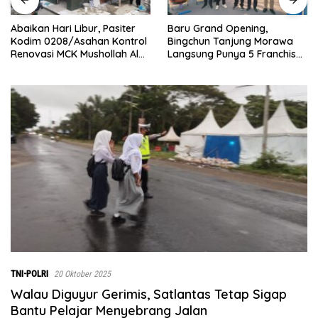
‎Baru Grand Opening,
Bupati Dukung Pelesta
siter
Bingchun Tanjung Morawa
Budaya Melayu Melalui
ontrol
Langsung Punya 5 Franchise
Gebyar Bertanjak Jilid
ah Al
Baru!
Tahun 2026
TNI-POLRI
20 Oktober 2025
Walau Diguyur Gerimis, Satlantas Tetap Sigap
Bantu Pelajar Menyebrang Jalan