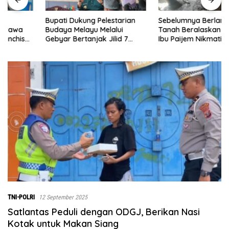
Bupati Dukung Pelestarian
Sebelumnya Berlantaikan
Budaya Melayu Melalui
Tanah Beralaskan Tikar, Kini
Gebyar Bertanjak Jilid 7
Ibu Paijem Nikmati Lantai
Tahun 2026
Rumah yang Layak Berkat
Satgas TMMD Ke-129 Kodim
0208/Asahan
TNI-POLRI
12 September 2025
Satlantas Peduli dengan ODGJ, Berikan Nasi
Kotak untuk Makan Siang