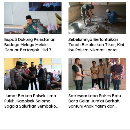
Bupati Dukung Pelestarian
Sebelumnya Berlantaikan
Budaya Melayu Melalui
Tanah Beralaskan Tikar, Kini
Gebyar Bertanjak Jilid 7
Ibu Paijem Nikmati Lantai
Tahun 2026
Rumah yang Layak Berkat
Satgas TMMD Ke-129 Kodim
0208/Asahan
Jumat Berkah Polsek Lima
Satresnarkoba Polres Batu
Puluh, Kapolsek Salomo
Bara Gelar Jum’at Berkah,
Sagala Salurkan Sembako
Santuni Anak Yatim dan
kepada 50 Petani di Simpang
Edukasi Bahaya Narkoba
Gambus