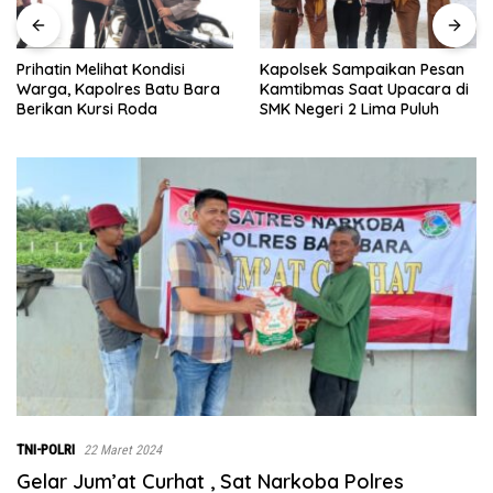
Kapolsek Sampaikan Pesan
Bupati Batu Bara Ajak
Kamtibmas Saat Upacara di
Majelis Taklim Jadi Benteng
SMK Negeri 2 Lima Puluh
Keluarga dalam Memerangi
Narkoba
TNI-POLRI
22 Maret 2024
Gelar Jum’at Curhat , Sat Narkoba Polres