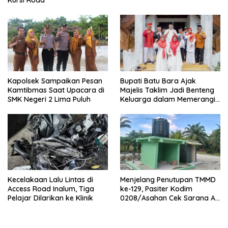
Kursi Roda
Kapolsek Sampaikan Pesan
Bupati Batu Bara Ajak
Kamtibmas Saat Upacara di
Majelis Taklim Jadi Benteng
SMK Negeri 2 Lima Puluh
Keluarga dalam Memerangi
Narkoba
Kecelakaan Lalu Lintas di
Menjelang Penutupan TMMD
Access Road Inalum, Tiga
ke-129, Pasiter Kodim
Pelajar Dilarikan ke Klinik
0208/Asahan Cek Sarana Air
Bersih di Desa Kapal Merah