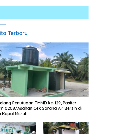
ita Terbaru
i Dukung Pelestarian
ya Melayu Melalui Gebyar
J
njak Jilid 7 Tahun 2026
P
Sebelumnya Berlantaikan
S
elang Penutupan TMMD ke-129, Pasiter
Tanah Beralaskan Tikar, Kini
P
m 0208/Asahan Cek Sarana Air Bersih di
Ibu Paijem Nikmati Lantai
a Kapal Merah
Rumah yang Layak Berkat
Satgas TMMD Ke-129 Kodim
0208/Asahan