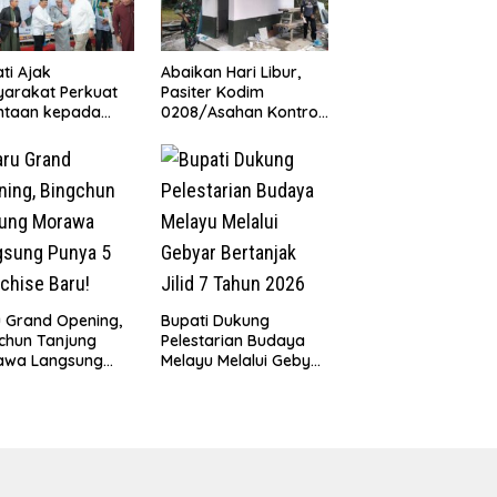
ti Ajak
Abaikan Hari Libur,
arakat Perkuat
Pasiter Kodim
ntaan kepada
0208/Asahan Kontrol
lullah melalui
Renovasi MCK
 Bara
Mushollah Al Maghribi
holawat
u Grand Opening,
Bupati Dukung
chun Tanjung
Pelestarian Budaya
awa Langsung
Melayu Melalui Gebyar
a 5 Franchise
Bertanjak Jilid 7
!
Tahun 2026