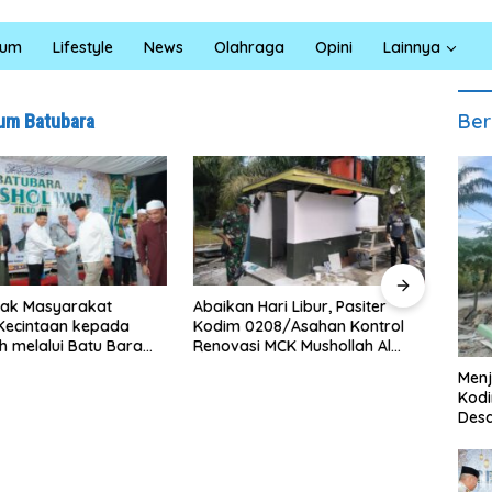
kum
Lifestyle
News
Olahraga
Opini
Lainnya
Ber
sum Batubara
‎Baru Grand Opening, Bingchun
Bupat
ari Libur, Pasiter
Tanjung Morawa Langsung
Buda
208/Asahan Kontrol
Punya 5 Franchise Baru!
Berta
 MCK Mushollah Al
Menj
Kodi
Des