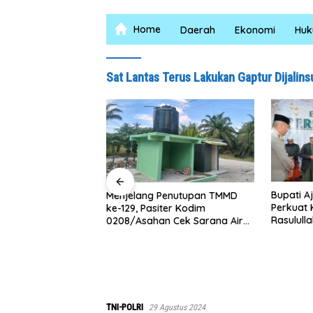
Home
Daerah
Ekonomi
Hu
Sat Lantas Terus Lakukan Gaptur Dijalin
Bupati Ajak Masyarakat
Abaikan H
Penutupan TMMD
Perkuat Kecintaan kepada
Kodim 0
ter Kodim
Rasulullah melalui Batu Bara
Renovasi
 Cek Sarana Air
Bersholawat
Maghribi
esa Kapal Merah
TNI-POLRI
29 Agustus 2024