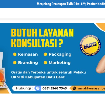
Menjelang Penutupan TMMD ke-129, Pasiter Kodim 0208/As