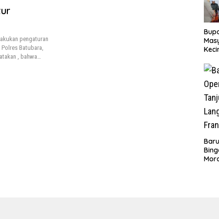
tur
Bupa
elakukan pengaturan
Masy
m Polres Batubara,
Keci
gatakan , bahwa…
Rasu
Batu
Bers
‎Bar
Bing
Mor
Puny
Baru