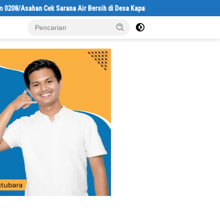
ahan Cek Sarana Air Bersih di Desa Kapal Merah
Bupati Ajak Masy