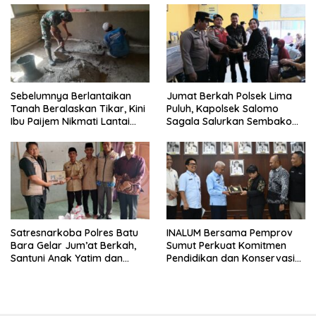
Sebelumnya Berlantaikan
Jumat Berkah Polsek Lima
Tanah Beralaskan Tikar, Kini
Puluh, Kapolsek Salomo
Ibu Paijem Nikmati Lantai
Sagala Salurkan Sembako
Rumah yang Layak Berkat
kepada 50 Petani di Simpang
Satgas TMMD Ke-129 Kodim
Gambus
0208/Asahan
Satresnarkoba Polres Batu
INALUM Bersama Pemprov
Bara Gelar Jum’at Berkah,
Sumut Perkuat Komitmen
Santuni Anak Yatim dan
Pendidikan dan Konservasi
Edukasi Bahaya Narkoba
Lingkungan