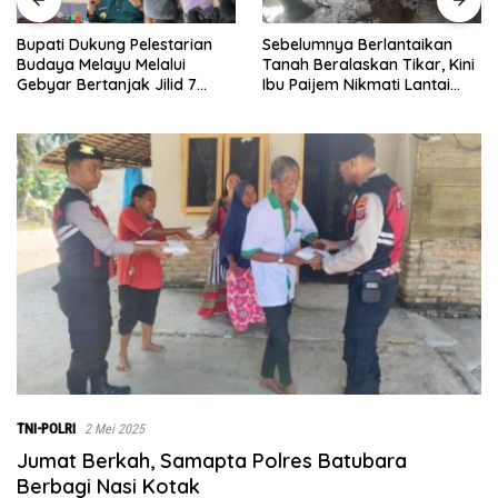
Sebelumnya Berlantaikan
Jumat Berkah Polsek Lima
Tanah Beralaskan Tikar, Kini
Puluh, Kapolsek Salomo
Ibu Paijem Nikmati Lantai
Sagala Salurkan Sembako
Rumah yang Layak Berkat
kepada 50 Petani di Simpang
Satgas TMMD Ke-129 Kodim
Gambus
0208/Asahan
TNI-POLRI
2 Mei 2025
Jumat Berkah, Samapta Polres Batubara
Berbagi Nasi Kotak