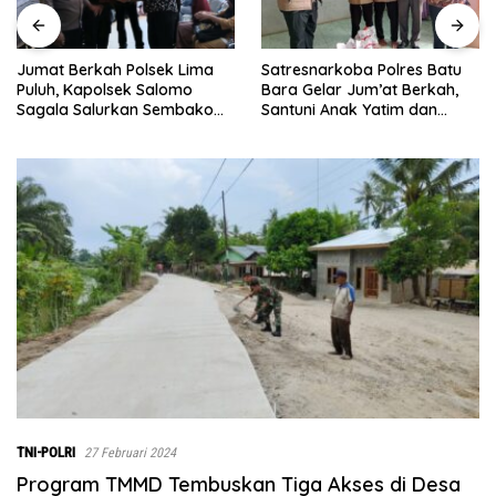
Satresnarkoba Polres Batu
INALUM Bersama Pemprov
Bara Gelar Jum’at Berkah,
Sumut Perkuat Komitmen
Santuni Anak Yatim dan
Pendidikan dan Konservasi
Edukasi Bahaya Narkoba
Lingkungan
TNI-POLRI
27 Februari 2024
Program TMMD Tembuskan Tiga Akses di Desa