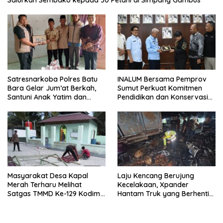
Salurkan Sembako kepada 50 Petani di Simpang Gambus
Satresnarkoba Polres Batu
INALUM Bersama Pemprov
Bara Gelar Jum’at Berkah,
Sumut Perkuat Komitmen
Santuni Anak Yatim dan
Pendidikan dan Konservasi
Edukasi Bahaya Narkoba
Lingkungan
Masyarakat Desa Kapal
Laju Kencang Berujung
Merah Terharu Melihat
Kecelakaan, Xpander
Satgas TMMD Ke-129 Kodim
Hantam Truk yang Berhenti
0208/Asahan Bekerja Siang
di Bahu Jalan
Malam Demi Renovasi
Mushollah Al Maghribi