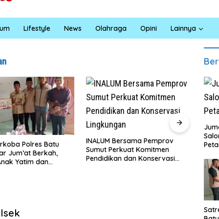
kum
Lifestyle
News
Olahraga
Opini
Lainnya
Ber
an
Juma
Sal
NALUM Bersama Pemprov
Masyarakat Desa Kapal Merah
Peta
umut Perkuat Komitmen
Terharu Melihat Satgas TMMD
endidikan dan Konservasi
Ke-129 Kodim 0208/Asahan
ingkungan
Bekerja Siang Malam Demi
Renovasi Mushollah Al Maghribi
Satr
olsek
Batu