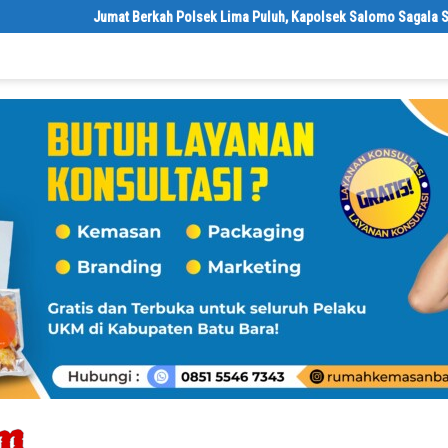
Jumat Berkah Polsek Lima Puluh, Kapolsek Salomo Sagala Salurkan 