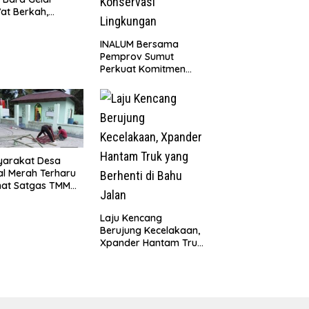
at Berkah,
uni Anak Yatim
Edukasi Bahaya
INALUM Bersama
koba
Pemprov Sumut
Perkuat Komitmen
Pendidikan dan
Konservasi
Lingkungan
yarakat Desa
l Merah Terharu
hat Satgas TMMD
29 Kodim
8/Asahan Bekerja
Laju Kencang
ng Malam Demi
Berujung Kecelakaan,
vasi Mushollah Al
Xpander Hantam Truk
ribi
yang Berhenti di Bahu
Jalan