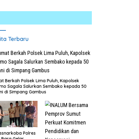
ita Terbaru
t Berkah Polsek Lima Puluh, Kapolsek
Kurang dari 1×24 Jam, Polsek
omo Sagala Salurkan Sembako kepada 50
Lima Puluh Ringkus Pelaku
Laju Kencang Berujung
ni di Simpang Gambus
Curas
Kecelakaan, Xpander Hantam
Truk yang Berhenti di Bahu
Jalan
esnarkoba Polres
 Bara Gelar