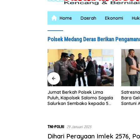
Home
Daerah
Ekonomi
Hu
Polsek Medang Deras Berikan Pengaman
I
 Berkah Polsek Lima
Satresnarkoba Polres Batu
S
, Kapolsek Salomo Sagala
Bara Gelar Jum’at Berkah,
P
rkan Sembako kepada 50
Santuni Anak Yatim dan
L
ni di Simpang Gambus
Edukasi Bahaya Narkoba
TNI-POLRI
29 Januari 2025
Dihari Perayaan Imlek 2576, P