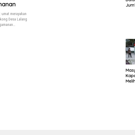
manan
Jum’
Sant
t umat merayakan
dan 
ekong Desa Lalang
Nar
ngamanan…
Mas
Kapa
Meli
Ke-1
020
Sia
Reno
Magh