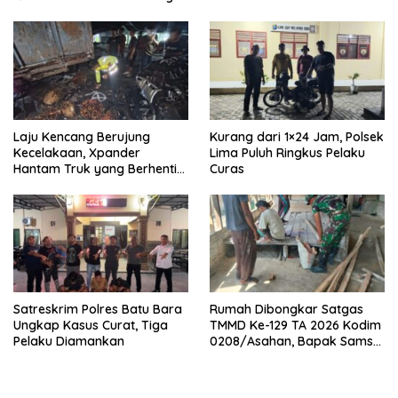
Laju Kencang Berujung
Kurang dari 1×24 Jam, Polsek
Kecelakaan, Xpander
Lima Puluh Ringkus Pelaku
Hantam Truk yang Berhenti
Curas
di Bahu Jalan
Satreskrim Polres Batu Bara
Rumah Dibongkar Satgas
Ungkap Kasus Curat, Tiga
TMMD Ke-129 TA 2026 Kodim
Pelaku Diamankan
0208/Asahan, Bapak Samsul
Bahri Bahagia Impiannya
Miliki Rumah Layak Huni
Segera Terwujud