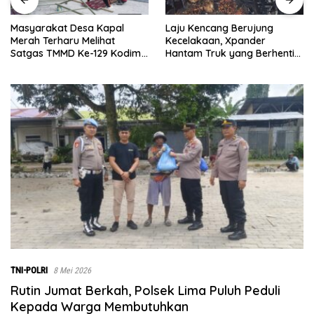
Laju Kencang Berujung
Kurang dari 1×24 Jam, Polsek
Kecelakaan, Xpander
Lima Puluh Ringkus Pelaku
Hantam Truk yang Berhenti
Curas
di Bahu Jalan
TNI-POLRI
8 Mei 2026
Rutin Jumat Berkah, Polsek Lima Puluh Peduli
Kepada Warga Membutuhkan