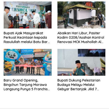
Bupati Ajak Masyarakat
Abaikan Hari Libur, Pasiter
Perkuat Kecintaan kepada
Kodim 0208/Asahan Kontrol
Rasulullah melalui Batu Bara
Renovasi MCK Mushollah Al
Bersholawat
Maghribi
‎Baru Grand Opening,
Bupati Dukung Pelestarian
Bingchun Tanjung Morawa
Budaya Melayu Melalui
Langsung Punya 5 Franchise
Gebyar Bertanjak Jilid 7
Baru!
Tahun 2026