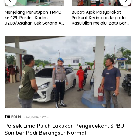
Bupati Ajak Masyarakat
Abaikan Hari Libur, Pasiter
Perkuat Kecintaan kepada
Kodim 0208/Asahan Kontrol
Rasulullah melalui Batu Bara
Renovasi MCK Mushollah Al
Bersholawat
Maghribi
TNI-POLRI
7 Desember 2025
Polsek Lima Puluh Lakukan Pengecekan, SPBU
Sumber Padi Berangsur Normal