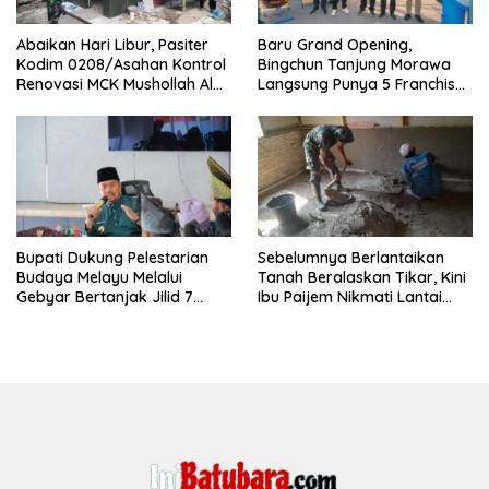
Abaikan Hari Libur, Pasiter
‎Baru Grand Opening,
Kodim 0208/Asahan Kontrol
Bingchun Tanjung Morawa
Renovasi MCK Mushollah Al
Langsung Punya 5 Franchise
Maghribi
Baru!
Bupati Dukung Pelestarian
Sebelumnya Berlantaikan
Budaya Melayu Melalui
Tanah Beralaskan Tikar, Kini
Gebyar Bertanjak Jilid 7
Ibu Paijem Nikmati Lantai
Tahun 2026
Rumah yang Layak Berkat
Satgas TMMD Ke-129 Kodim
0208/Asahan