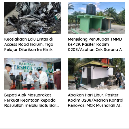
Kecelakaan Lalu Lintas di
Menjelang Penutupan TMMD
Access Road Inalum, Tiga
ke-129, Pasiter Kodim
Pelajar Dilarikan ke Klinik
0208/Asahan Cek Sarana Air
Bersih di Desa Kapal Merah
Bupati Ajak Masyarakat
Abaikan Hari Libur, Pasiter
Perkuat Kecintaan kepada
Kodim 0208/Asahan Kontrol
Rasulullah melalui Batu Bara
Renovasi MCK Mushollah Al
Bersholawat
Maghribi