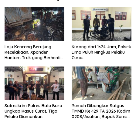
Laju Kencang Berujung
Kurang dari 1×24 Jam, Polsek
Kecelakaan, Xpander
Lima Puluh Ringkus Pelaku
Hantam Truk yang Berhenti
Curas
di Bahu Jalan
Satreskrim Polres Batu Bara
Rumah Dibongkar Satgas
Ungkap Kasus Curat, Tiga
TMMD Ke-129 TA 2026 Kodim
Pelaku Diamankan
0208/Asahan, Bapak Samsul
Bahri Bahagia Impiannya
Miliki Rumah Layak Huni
Segera Terwujud