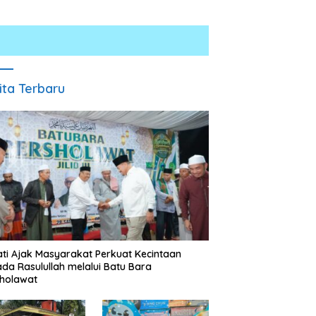
ita Terbaru
Jumat Berkah Polsek Lima
Puluh, Kapolsek Salomo Sagala
Salurkan Sembako kepada 50
Sebelumnya Berlantaikan
Petani di Simpang Gambus
ti Ajak Masyarakat Perkuat Kecintaan
Tanah Beralaskan Tikar, Kini
da Rasulullah melalui Batu Bara
Ibu Paijem Nikmati Lantai
holawat
Rumah yang Layak Berkat
Satgas TMMD Ke-129 Kodim
0208/Asahan