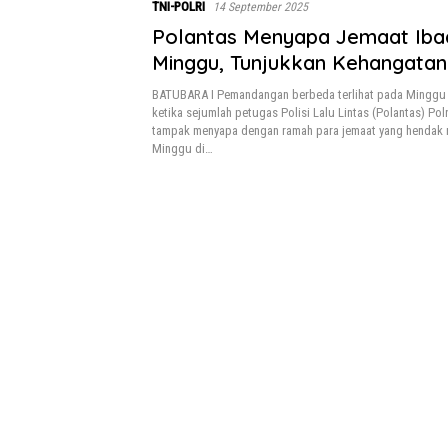
TNI-POLRI
14 September 2025
Polantas Menyapa Jemaat Iba
Minggu, Tunjukkan Kehangatan
Sinergi
BATUBARA I Pemandangan berbeda terlihat pada Minggu 
ketika sejumlah petugas Polisi Lalu Lintas (Polantas) Po
tampak menyapa dengan ramah para jemaat yang hendak 
Minggu di…