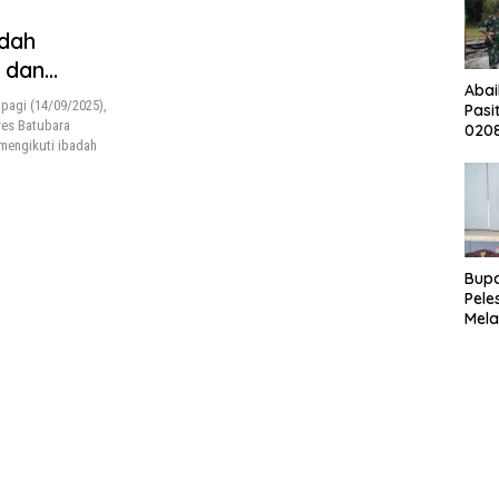
dah
 dan
Abai
pagi (14/09/2025),
Pasi
lres Batubara
0208
mengikuti ibadah
Ren
Mush
Bupa
Pele
Mela
Bert
Tah