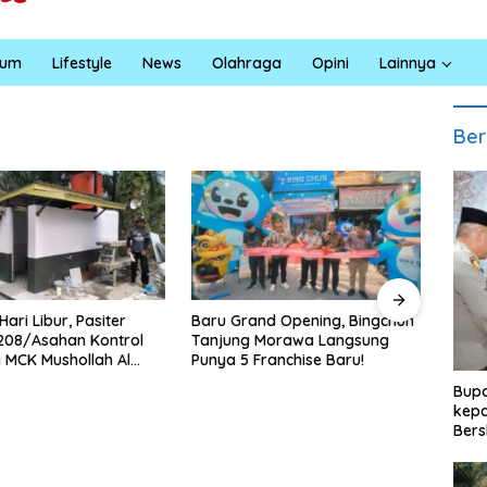
kum
Lifestyle
News
Olahraga
Opini
Lainnya
Ber
ru Grand Opening, Bingchun
Bupati Dukung Pelestarian
jung Morawa Langsung
Budaya Melayu Melalui Gebyar
ya 5 Franchise Baru!
Bertanjak Jilid 7 Tahun 2026
Bupa
kepa
Bers