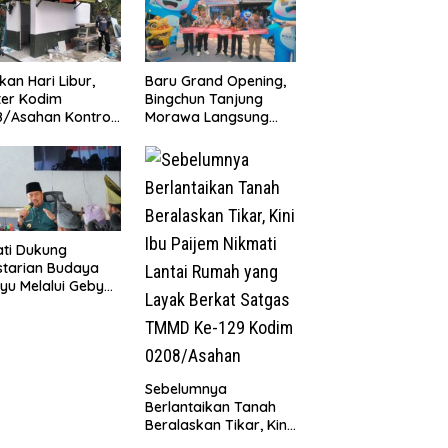
kan Hari Libur,
‎Baru Grand Opening,
ter Kodim
Bingchun Tanjung
/Asahan Kontrol
Morawa Langsung
ovasi MCK
Punya 5 Franchise
ollah Al Maghribi
Baru!
ti Dukung
starian Budaya
yu Melalui Gebyar
anjak Jilid 7
un 2026
Sebelumnya
Berlantaikan Tanah
Beralaskan Tikar, Kini
Ibu Paijem Nikmati