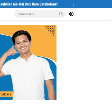
melalui Batu Bara Bersholawat
Abaikan Hari Libur, Pasiter Kodim 