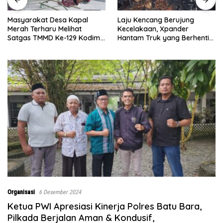
Laju Kencang Berujung
Kurang dari 1×24 Jam, Polsek
Kecelakaan, Xpander
Lima Puluh Ringkus Pelaku
Hantam Truk yang Berhenti
Curas
di Bahu Jalan
Organisasi
6 Desember 2024
Ketua PWI Apresiasi Kinerja Polres Batu Bara,
Pilkada Berjalan Aman & Kondusif,