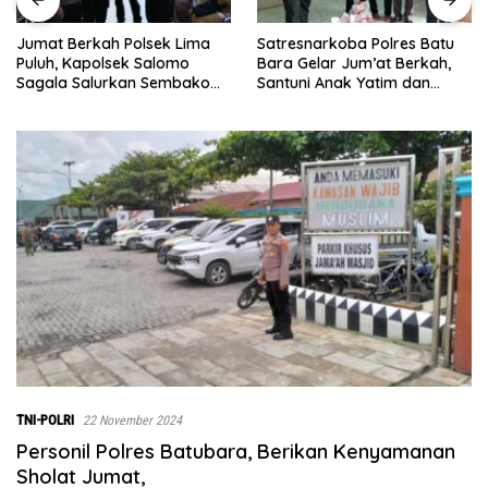
Satresnarkoba Polres Batu
INALUM Bersama Pempr
ima
Bara Gelar Jum’at Berkah,
Sumut Perkuat Komitme
Santuni Anak Yatim dan
Pendidikan dan Konserva
ako
Edukasi Bahaya Narkoba
Lingkungan
mpang
TNI-POLRI
22 November 2024
Personil Polres Batubara, Berikan Kenyamanan
Sholat Jumat,