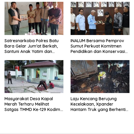
Satresnarkoba Polres Batu
INALUM Bersama Pemprov
Bara Gelar Jum’at Berkah,
Sumut Perkuat Komitmen
Santuni Anak Yatim dan
Pendidikan dan Konservasi
Edukasi Bahaya Narkoba
Lingkungan
Masyarakat Desa Kapal
Laju Kencang Berujung
Merah Terharu Melihat
Kecelakaan, Xpander
Satgas TMMD Ke-129 Kodim
Hantam Truk yang Berhenti
0208/Asahan Bekerja Siang
di Bahu Jalan
Malam Demi Renovasi
Mushollah Al Maghribi