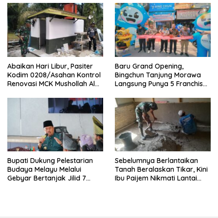
Abaikan Hari Libur, Pasiter
‎Baru Grand Opening,
Kodim 0208/Asahan Kontrol
Bingchun Tanjung Morawa
Renovasi MCK Mushollah Al
Langsung Punya 5 Franchise
Maghribi
Baru!
Bupati Dukung Pelestarian
Sebelumnya Berlantaikan
Budaya Melayu Melalui
Tanah Beralaskan Tikar, Kini
Gebyar Bertanjak Jilid 7
Ibu Paijem Nikmati Lantai
Tahun 2026
Rumah yang Layak Berkat
Satgas TMMD Ke-129 Kodim
0208/Asahan