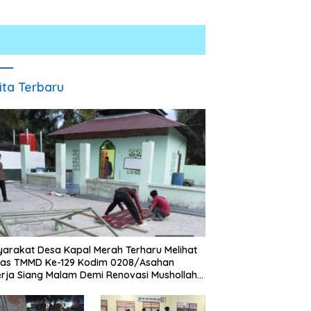
ita Terbaru
ah Dibongkar Satgas
Polresta Deli Serdang Bongkar
D Ke-129 TA 2026 Kodim
Jaringan Peredaran Sabu di
8/Asahan, Bapak Samsul
Pagar Merbau, Dua Pengedar
ri Bahagia Impiannya Miliki
Dibekuk dengan Barang Bukti
arakat Desa Kapal Merah Terharu Melihat
ah Layak Huni Segera
25,73 Gram
gas TMMD Ke-129 Kodim 0208/Asahan
wujud
rja Siang Malam Demi Renovasi Mushollah
aghribi