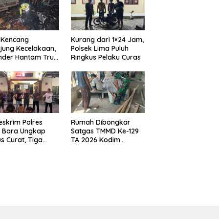
 Kencang
Kurang dari 1×24 Jam,
jung Kecelakaan,
Polsek Lima Puluh
nder Hantam Truk
Ringkus Pelaku Curas
 Berhenti di Bahu
n
eskrim Polres
Rumah Dibongkar
u Bara Ungkap
Satgas TMMD Ke-129
s Curat, Tiga
TA 2026 Kodim
aku Diamankan
0208/Asahan, Bapak
Samsul Bahri Bahagia
Impiannya Miliki
Rumah Layak Huni
Segera Terwujud