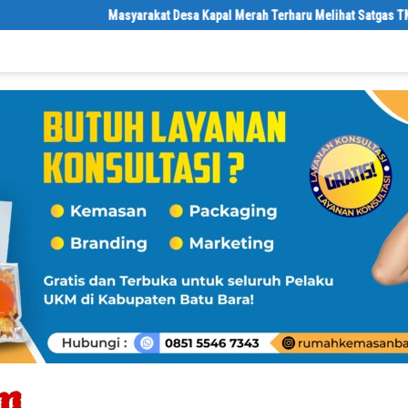
Masyarakat Desa Kapal Merah Terharu Melihat Satgas TMMD Ke-129