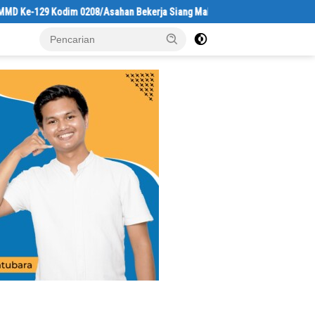
 Kodim 0208/Asahan Bekerja Siang Malam Demi Renovasi Mushollah Al Magh