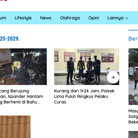
kum
Lifestyle
News
Olahraga
Opini
Lainnya
Ber
25-2029.
 dari 1×24 Jam, Polsek
Satreskrim Polres Batu Bara
Rum
uluh Ringkus Pelaku
Ungkap Kasus Curat, Tiga
TMM
Pelaku Diamankan
020
Bah
Masy
Rum
Sat
Ter
Beke
Al M