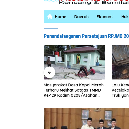
Home
Daerah
Ekonomi
Hu
Penandatanganan Persetujuan RPJMD 20
Laju Kencang Berujung
Kurang
t Desa Kapal Merah
Kecelakaan, Xpander Hantam
Lima P
elihat Satgas TMMD
Truk yang Berhenti di Bahu
Curas
dim 0208/Asahan
Jalan
iang Malam Demi
ushollah Al Maghribi