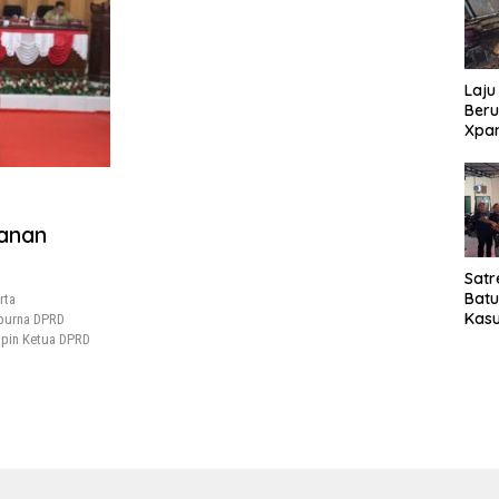
Laju
Beru
Xpa
yang
Jala
anan
Satr
Bat
rta
Kasu
ipurna DPRD
Pel
impin Ketua DPRD