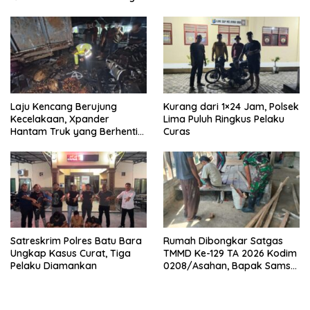
Laju Kencang Berujung
Kurang dari 1×24 Jam, Polsek
Kecelakaan, Xpander
Lima Puluh Ringkus Pelaku
Hantam Truk yang Berhenti
Curas
di Bahu Jalan
Satreskrim Polres Batu Bara
Rumah Dibongkar Satgas
Ungkap Kasus Curat, Tiga
TMMD Ke-129 TA 2026 Kodim
Pelaku Diamankan
0208/Asahan, Bapak Samsul
Bahri Bahagia Impiannya
Miliki Rumah Layak Huni
Segera Terwujud