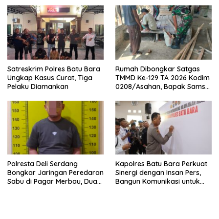
Satreskrim Polres Batu Bara
Rumah Dibongkar Satgas
Ungkap Kasus Curat, Tiga
TMMD Ke-129 TA 2026 Kodim
Pelaku Diamankan
0208/Asahan, Bapak Samsul
Bahri Bahagia Impiannya
Miliki Rumah Layak Huni
Segera Terwujud
Polresta Deli Serdang
Kapolres Batu Bara Perkuat
Bongkar Jaringan Peredaran
Sinergi dengan Insan Pers,
Sabu di Pagar Merbau, Dua
Bangun Komunikasi untuk
Pengedar Dibekuk dengan
Ciptakan Kamtibmas
Barang Bukti 25,73 Gram
Kondusif