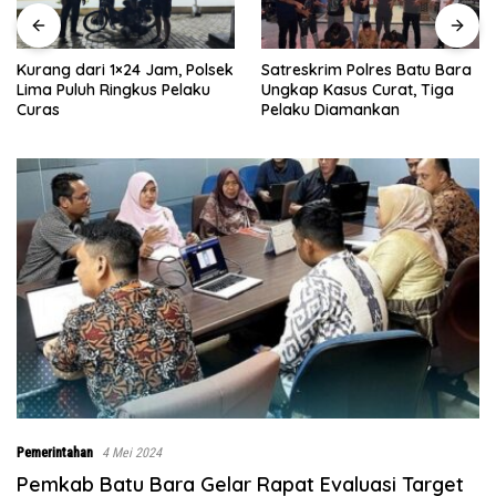
Satreskrim Polres Batu Bara
Rumah Dibong
1×24 Jam, Polsek
Ungkap Kasus Curat, Tiga
TMMD Ke-129 
ingkus Pelaku
Pelaku Diamankan
0208/Asahan,
Bahri Bahagi
Miliki Rumah 
Segera Terwu
Pemerintahan
4 Mei 2024
Pemkab Batu Bara Gelar Rapat Evaluasi Target