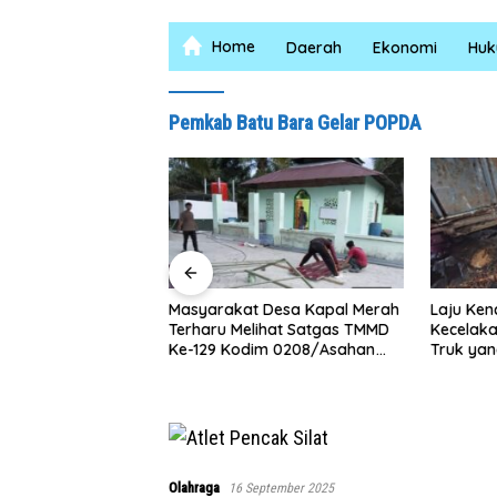
Home
Daerah
Ekonomi
Hu
Pemkab Batu Bara Gelar POPDA
Masyarakat Desa Kapal Merah
Laju Ken
Terharu Melihat Satgas TMMD
Kecelak
logram Sabu di
Ke-129 Kodim 0208/Asahan
Truk yan
 Baguan Komitmen
Bekerja Siang Malam Demi
Jalan
bar Berantas
Renovasi Mushollah Al Maghribi
arkotika
Olahraga
16 September 2025