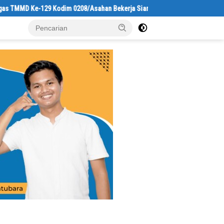
MMD Ke-129 Kodim 0208/Asahan Bekerja Siang Malam Demi Renovasi Musholl