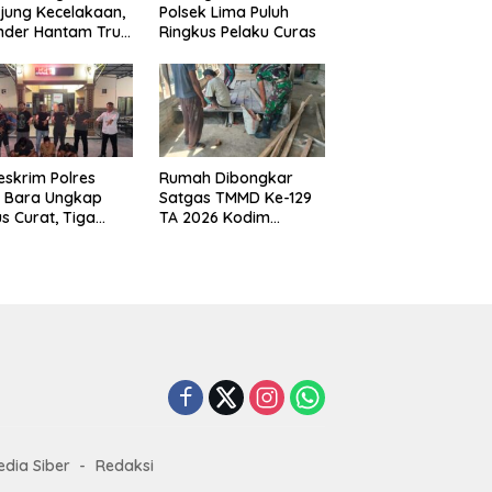
jung Kecelakaan,
Polsek Lima Puluh
nder Hantam Truk
Ringkus Pelaku Curas
 Berhenti di Bahu
n
eskrim Polres
Rumah Dibongkar
u Bara Ungkap
Satgas TMMD Ke-129
s Curat, Tiga
TA 2026 Kodim
aku Diamankan
0208/Asahan, Bapak
Samsul Bahri Bahagia
Impiannya Miliki
Rumah Layak Huni
Segera Terwujud
dia Siber
Redaksi