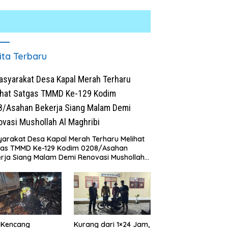
ita Terbaru
arakat Desa Kapal Merah Terharu Melihat
skrim Polres Batu Bara
Rumah Dibongkar Satgas
P
gas TMMD Ke-129 Kodim 0208/Asahan
p Kasus Curat, Tiga
TMMD Ke-129 TA 2026 Kodim
J
rja Siang Malam Demi Renovasi Mushollah
ku Diamankan
0208/Asahan, Bapak Samsul
P
aghribi
Bahri Bahagia Impiannya Miliki
D
Rumah Layak Huni Segera
2
Terwujud
 Kencang
Kurang dari 1×24 Jam,