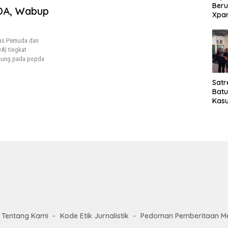
Beru
DA, Wabup
Xpa
yang
Jala
nas Pemuda dan
A) tingkat
usung pada popda
Satr
Bat
Kasu
Pel
Tentang Kami
Kode Etik Jurnalistik
Pedoman Pemberitaan Me