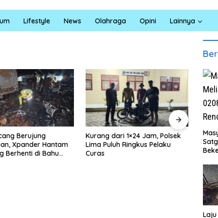
kum
Lifestyle
News
Olahraga
Opini
Lainnya
Ber
Masy
cang Berujung
Kurang dari 1×24 Jam, Polsek
Satre
Sat
aan, Xpander Hantam
Lima Puluh Ringkus Pelaku
Ungka
Beke
g Berhenti di Bahu
Curas
Pela
Al M
Laju