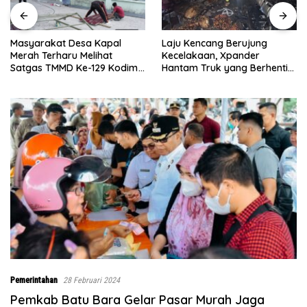
Laju Kencang Berujung
Kurang dari 1×24 Jam, Polsek
Kecelakaan, Xpander
Lima Puluh Ringkus Pelaku
Hantam Truk yang Berhenti
Curas
di Bahu Jalan
Pemerintahan
28 Februari 2024
Pemkab Batu Bara Gelar Pasar Murah Jaga