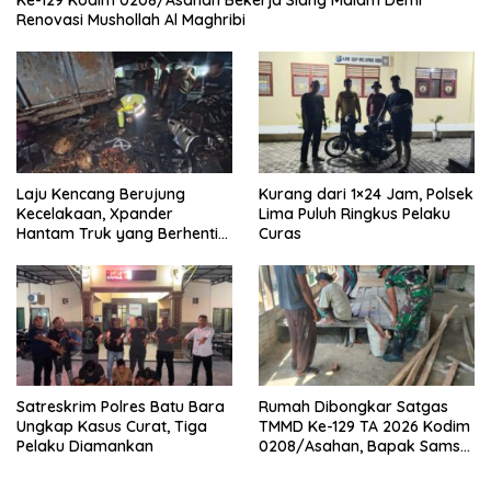
Ke-129 Kodim 0208/Asahan Bekerja Siang Malam Demi
Renovasi Mushollah Al Maghribi
Laju Kencang Berujung
Kurang dari 1×24 Jam, Polsek
Kecelakaan, Xpander
Lima Puluh Ringkus Pelaku
Hantam Truk yang Berhenti
Curas
di Bahu Jalan
Satreskrim Polres Batu Bara
Rumah Dibongkar Satgas
Ungkap Kasus Curat, Tiga
TMMD Ke-129 TA 2026 Kodim
Pelaku Diamankan
0208/Asahan, Bapak Samsul
Bahri Bahagia Impiannya
Miliki Rumah Layak Huni