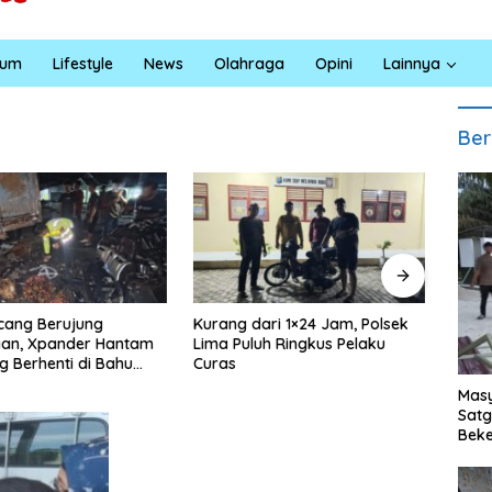
kum
Lifestyle
News
Olahraga
Opini
Lainnya
Ber
ari 1×24 Jam, Polsek
Satreskrim Polres Batu Bara
Ruma
uh Ringkus Pelaku
Ungkap Kasus Curat, Tiga
TMMD
Pelaku Diamankan
0208
Bahri
Masy
Ruma
Sat
Terw
Beke
Al M