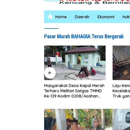
Home
Daerah
Ekonomi
Hu
Pasar Murah BAHAGIA Terus Bergerak
Laju Kencang Berujung
Kurang d
 Desa Kapal Merah
Kecelakaan, Xpander Hantam
Lima Pul
ihat Satgas TMMD
Truk yang Berhenti di Bahu
Curas
im 0208/Asahan
Jalan
ng Malam Demi
hollah Al Maghribi