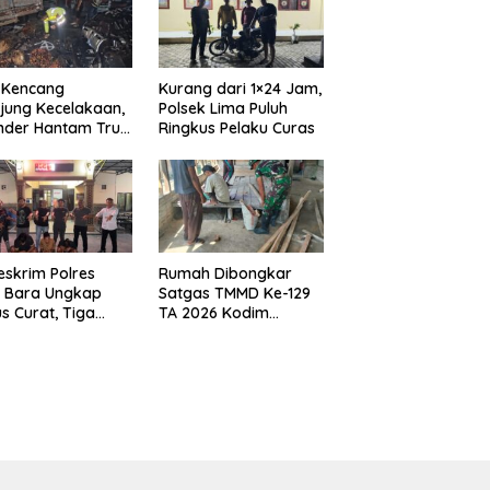
 Kencang
Kurang dari 1×24 Jam,
jung Kecelakaan,
Polsek Lima Puluh
nder Hantam Truk
Ringkus Pelaku Curas
 Berhenti di Bahu
n
eskrim Polres
Rumah Dibongkar
u Bara Ungkap
Satgas TMMD Ke-129
s Curat, Tiga
TA 2026 Kodim
aku Diamankan
0208/Asahan, Bapak
Samsul Bahri Bahagia
Impiannya Miliki
Rumah Layak Huni
Segera Terwujud