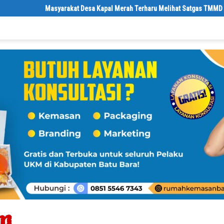
Masyarakat Desa Kapal Merah Terharu Melihat Satgas TMMD Ke-129 Kod