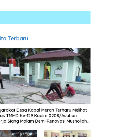
ita Terbaru
h Dibongkar Satgas
Polresta Deli Serdang Bongkar
K
 Ke-129 TA 2026 Kodim
Jaringan Peredaran Sabu di
S
/Asahan, Bapak Samsul
Pagar Merbau, Dua Pengedar
B
 Bahagia Impiannya Miliki
Dibekuk dengan Barang Bukti
C
arakat Desa Kapal Merah Terharu Melihat
h Layak Huni Segera
25,73 Gram
gas TMMD Ke-129 Kodim 0208/Asahan
ujud
rja Siang Malam Demi Renovasi Mushollah
aghribi