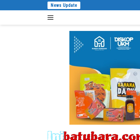
Langsung
News Update
ke
konten