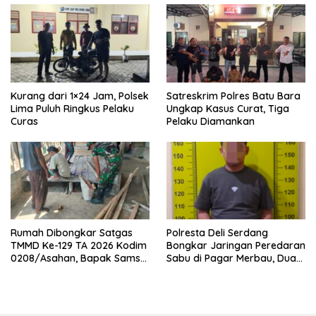
Kurang dari 1×24 Jam, Polsek
Satreskrim Polres Batu Bara
Lima Puluh Ringkus Pelaku
Ungkap Kasus Curat, Tiga
Curas
Pelaku Diamankan
Rumah Dibongkar Satgas
Polresta Deli Serdang
TMMD Ke-129 TA 2026 Kodim
Bongkar Jaringan Peredaran
0208/Asahan, Bapak Samsul
Sabu di Pagar Merbau, Dua
Bahri Bahagia Impiannya
Pengedar Dibekuk dengan
Miliki Rumah Layak Huni
Barang Bukti 25,73 Gram
Segera Terwujud