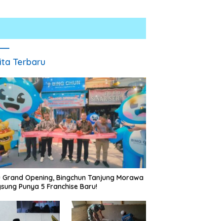
ita Terbaru
esnarkoba Polres Batu
INALUM Bersama Pemprov
 Gelar Jum’at Berkah,
Sumut Perkuat Komitmen
uni Anak Yatim dan
Pendidikan dan Konservasi
kasi Bahaya Narkoba
Lingkungan
u Grand Opening, Bingchun Tanjung Morawa
sung Punya 5 Franchise Baru!