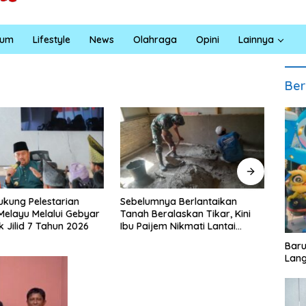
kum
Lifestyle
News
Olahraga
Opini
Lainnya
Ber
nya Berlantaikan
Jumat Berkah Polsek Lima
Satr
eralaskan Tikar, Kini
Puluh, Kapolsek Salomo Sagala
Bara
jem Nikmati Lantai
Salurkan Sembako kepada 50
Sant
yang Layak Berkat
Petani di Simpang Gambus
Edu
‎Bar
 TMMD Ke-129 Kodim
Lang
sahan