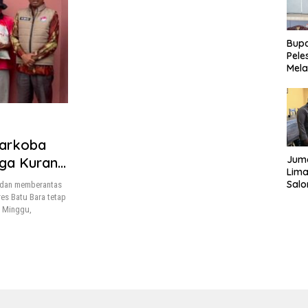
Bupa
Pele
Mela
Bert
Tah
Narkoba
Juma
ga Kurang
Lima
Sal
n dan memberantas
Sal
res Batu Bara tetap
kepa
a Minggu,
Sim