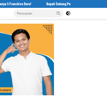
chise Baru!
Bupati Dukung Pelestarian Budaya Melayu Melalui Geby