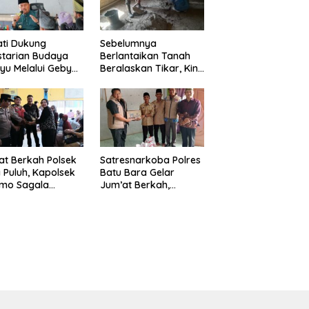
ti Dukung
Sebelumnya
starian Budaya
Berlantaikan Tanah
yu Melalui Gebyar
Beralaskan Tikar, Kini
anjak Jilid 7
Ibu Paijem Nikmati
un 2026
Lantai Rumah yang
Layak Berkat Satgas
TMMD Ke-129 Kodim
0208/Asahan
t Berkah Polsek
Satresnarkoba Polres
 Puluh, Kapolsek
Batu Bara Gelar
omo Sagala
Jum’at Berkah,
urkan Sembako
Santuni Anak Yatim
da 50 Petani di
dan Edukasi Bahaya
pang Gambus
Narkoba