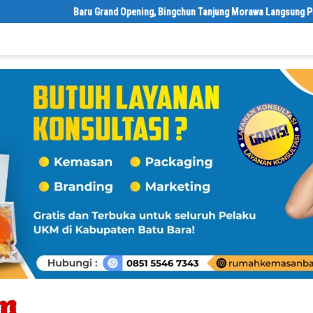
‎Baru Grand Opening, Bingchun Tanjung Morawa Langsung Punya 5 Fran