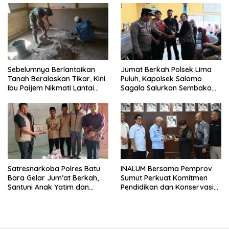
Sebelumnya Berlantaikan
Jumat Berkah Polsek Lima
Tanah Beralaskan Tikar, Kini
Puluh, Kapolsek Salomo
Ibu Paijem Nikmati Lantai
Sagala Salurkan Sembako
Rumah yang Layak Berkat
kepada 50 Petani di Simpang
Satgas TMMD Ke-129 Kodim
Gambus
0208/Asahan
Satresnarkoba Polres Batu
INALUM Bersama Pemprov
Bara Gelar Jum’at Berkah,
Sumut Perkuat Komitmen
Santuni Anak Yatim dan
Pendidikan dan Konservasi
Edukasi Bahaya Narkoba
Lingkungan