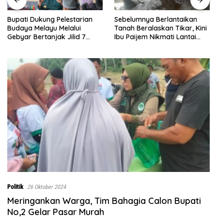
Sebelumnya Berlantaikan
Jumat Berkah Polsek Lima
Tanah Beralaskan Tikar, Kini
Puluh, Kapolsek Salomo
Ibu Paijem Nikmati Lantai
Sagala Salurkan Sembako
Rumah yang Layak Berkat
kepada 50 Petani di Simpan
Satgas TMMD Ke-129 Kodim
Gambus
0208/Asahan
Politik
26 Oktober 2024
Meringankan Warga, Tim Bahagia Calon Bupati
No,2 Gelar Pasar Murah