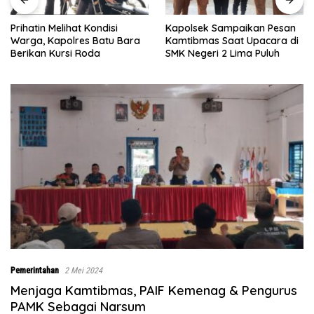
Kapolsek Sampaikan Pesan
Bupati Batu Bara Ajak
Kamtibmas Saat Upacara di
Majelis Taklim Jadi Benteng
SMK Negeri 2 Lima Puluh
Keluarga dalam Memerangi
Narkoba
Pemerintahan
2 Mei 2024
Menjaga Kamtibmas, PAIF Kemenag & Pengurus
PAMK Sebagai Narsum