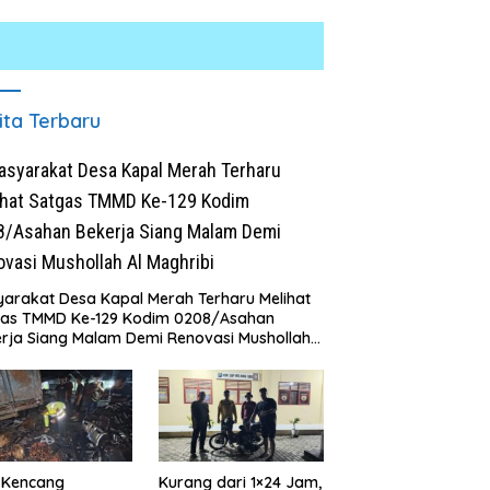
ita Terbaru
arakat Desa Kapal Merah Terharu Melihat
h Dibongkar Satgas
Polresta Deli Serdang Bongkar
K
gas TMMD Ke-129 Kodim 0208/Asahan
 Ke-129 TA 2026 Kodim
Jaringan Peredaran Sabu di
S
rja Siang Malam Demi Renovasi Mushollah
/Asahan, Bapak Samsul
Pagar Merbau, Dua Pengedar
B
aghribi
 Bahagia Impiannya Miliki
Dibekuk dengan Barang Bukti
C
h Layak Huni Segera
25,73 Gram
ujud
 Kencang
Kurang dari 1×24 Jam,