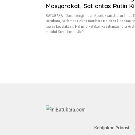
Masyarakat, Satlantas Rutin K
Bendera Dilokasi Rawan Kecel
BATUBARA I Guna menghindari Kecelakaan dijalan lintas
Batubara, Satlantas Polres Batubara rutinitas kibaskan b
rawan kecelakaan, Hal ini dikatakan Kasatlantas Iptu And
melalui Kasi Humas AKP…
Kebijakan Privasi