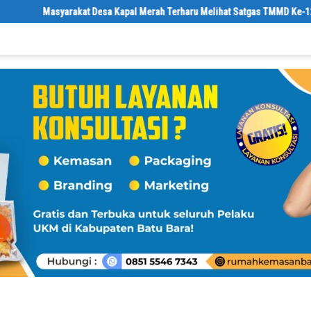
Masyarakat Desa Kapal Merah Terharu Melihat Satgas TMMD Ke-129 Kodi