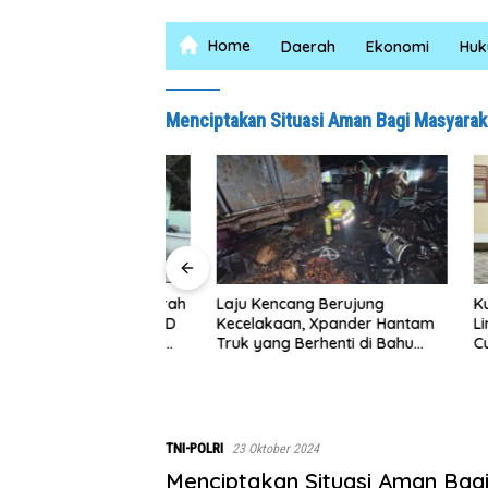
Home
Daerah
Ekonomi
Hu
Menciptakan Situasi Aman Bagi Masyarak
 Desa Kapal Merah
Laju Kencang Berujung
Kurang d
ihat Satgas TMMD
Kecelakaan, Xpander Hantam
Lima Pul
im 0208/Asahan
Truk yang Berhenti di Bahu
Curas
ng Malam Demi
Jalan
hollah Al Maghribi
TNI-POLRI
23 Oktober 2024
Menciptakan Situasi Aman Bag