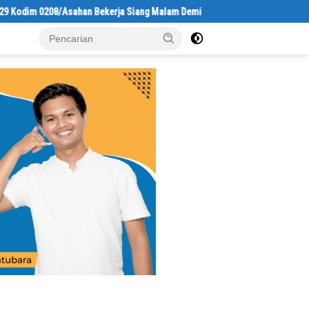
m 0208/Asahan Bekerja Siang Malam Demi Renovasi Mushollah Al Maghribi