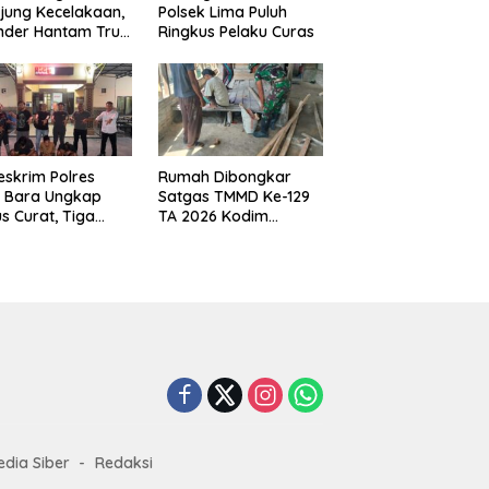
jung Kecelakaan,
Polsek Lima Puluh
nder Hantam Truk
Ringkus Pelaku Curas
 Berhenti di Bahu
n
eskrim Polres
Rumah Dibongkar
u Bara Ungkap
Satgas TMMD Ke-129
s Curat, Tiga
TA 2026 Kodim
aku Diamankan
0208/Asahan, Bapak
Samsul Bahri Bahagia
Impiannya Miliki
Rumah Layak Huni
Segera Terwujud
dia Siber
Redaksi