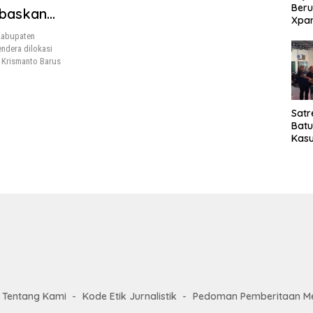
Beru
ibaskan
Xpa
akaan,
yang
 Kabupaten
Jala
endera dilokasi
i Krismanto Barus
Satr
Bat
Kasu
Pel
Tentang Kami
Kode Etik Jurnalistik
Pedoman Pemberitaan Me