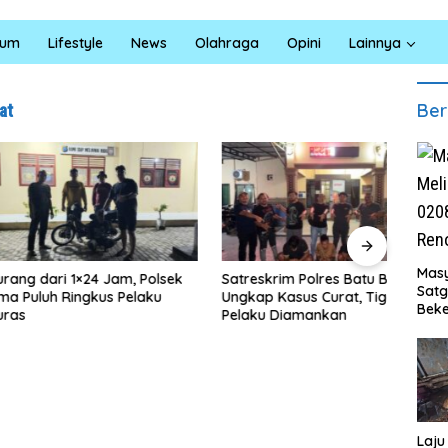
kum
Lifestyle
News
Olahraga
Opini
Lainnya
Ber
at
Masy
ari 1×24 Jam, Polsek
Satreskrim Polres Batu Bara
Ruma
Sat
uh Ringkus Pelaku
Ungkap Kasus Curat, Tiga
TMMD
Beke
Pelaku Diamankan
0208
Al M
Bahri
Ruma
Terw
i
Laju