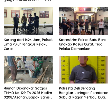
yang Berhenti di Bahu Jalan
Kurang dari 1×24 Jam, Polsek
Satreskrim Polres Batu Bara
Lima Puluh Ringkus Pelaku
Ungkap Kasus Curat, Tiga
Curas
Pelaku Diamankan
Rumah Dibongkar Satgas
Polresta Deli Serdang
TMMD Ke-129 TA 2026 Kodim
Bongkar Jaringan Peredaran
0208/Asahan, Bapak Samsul
Sabu di Pagar Merbau, Dua
Bahri Bahagia Impiannya
Pengedar Dibekuk dengan
Miliki Rumah Layak Huni
Barang Bukti 25,73 Gram
Segera Terwujud