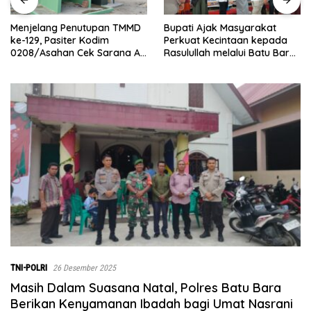
Bupati Ajak Masyarakat
Abaikan Hari Libur, Pasiter
Perkuat Kecintaan kepada
Kodim 0208/Asahan Kontrol
Rasulullah melalui Batu Bara
Renovasi MCK Mushollah Al
Bersholawat
Maghribi
TNI-POLRI
26 Desember 2025
Masih Dalam Suasana Natal, Polres Batu Bara
Berikan Kenyamanan Ibadah bagi Umat Nasrani