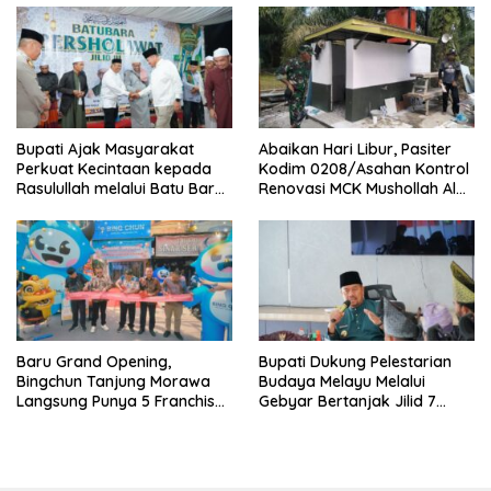
Bupati Ajak Masyarakat
Abaikan Hari Libur, Pasiter
Perkuat Kecintaan kepada
Kodim 0208/Asahan Kontrol
Rasulullah melalui Batu Bara
Renovasi MCK Mushollah Al
Bersholawat
Maghribi
‎Baru Grand Opening,
Bupati Dukung Pelestarian
Bingchun Tanjung Morawa
Budaya Melayu Melalui
Langsung Punya 5 Franchise
Gebyar Bertanjak Jilid 7
Baru!
Tahun 2026