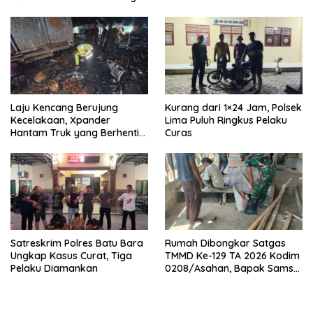
Laju Kencang Berujung
Kurang dari 1×24 Jam, Polsek
Kecelakaan, Xpander
Lima Puluh Ringkus Pelaku
Hantam Truk yang Berhenti
Curas
di Bahu Jalan
Satreskrim Polres Batu Bara
Rumah Dibongkar Satgas
Ungkap Kasus Curat, Tiga
TMMD Ke-129 TA 2026 Kodim
Pelaku Diamankan
0208/Asahan, Bapak Samsul
Bahri Bahagia Impiannya
Miliki Rumah Layak Huni
Segera Terwujud