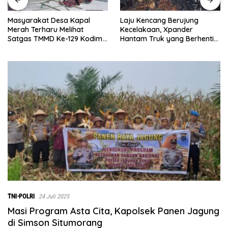
Laju Kencang Berujung
Kurang dari 1×24 Jam, Polsek
Kecelakaan, Xpander
Lima Puluh Ringkus Pelaku
Hantam Truk yang Berhenti
Curas
di Bahu Jalan
TNI-POLRI
24 Juli 2025
Masi Program Asta Cita, Kapolsek Panen Jagung
di Simson Situmorang