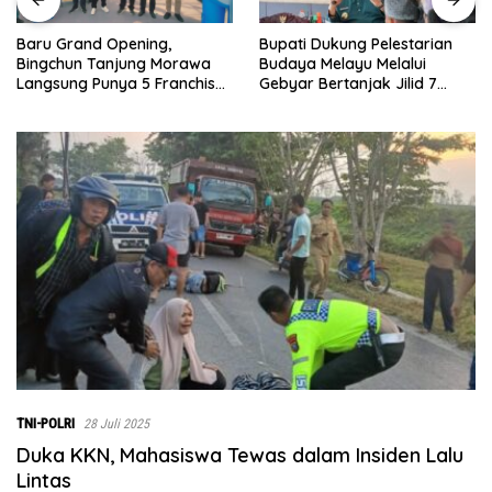
Bupati Dukung Pelestarian
Sebelumnya Berlantaikan
Budaya Melayu Melalui
Tanah Beralaskan Tikar, Kini
Gebyar Bertanjak Jilid 7
Ibu Paijem Nikmati Lantai
Tahun 2026
Rumah yang Layak Berkat
Satgas TMMD Ke-129 Kodim
0208/Asahan
TNI-POLRI
28 Juli 2025
Duka KKN, Mahasiswa Tewas dalam Insiden Lalu
Lintas