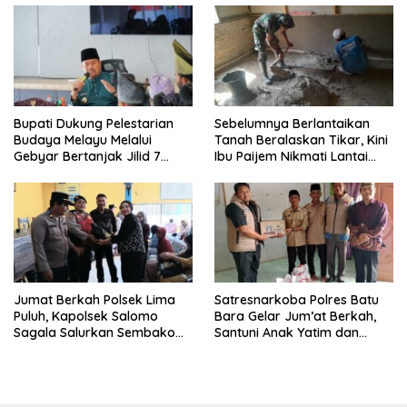
Bupati Dukung Pelestarian
Sebelumnya Berlantaikan
Budaya Melayu Melalui
Tanah Beralaskan Tikar, Kini
Gebyar Bertanjak Jilid 7
Ibu Paijem Nikmati Lantai
Tahun 2026
Rumah yang Layak Berkat
Satgas TMMD Ke-129 Kodim
0208/Asahan
Jumat Berkah Polsek Lima
Satresnarkoba Polres Batu
Puluh, Kapolsek Salomo
Bara Gelar Jum’at Berkah,
Sagala Salurkan Sembako
Santuni Anak Yatim dan
kepada 50 Petani di Simpang
Edukasi Bahaya Narkoba
Gambus