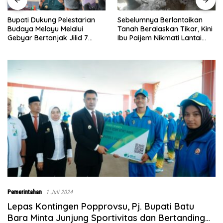
Sebelumnya Berlantaikan
Jumat Berkah Polsek Lima
Tanah Beralaskan Tikar, Kini
Puluh, Kapolsek Salomo
Ibu Paijem Nikmati Lantai
Sagala Salurkan Sembako
Rumah yang Layak Berkat
kepada 50 Petani di Simpang
Satgas TMMD Ke-129 Kodim
Gambus
0208/Asahan
Pemerintahan
1 Juli 2024
Lepas Kontingen Popprovsu, Pj. Bupati Batu
Bara Minta Junjung Sportivitas dan Bertanding