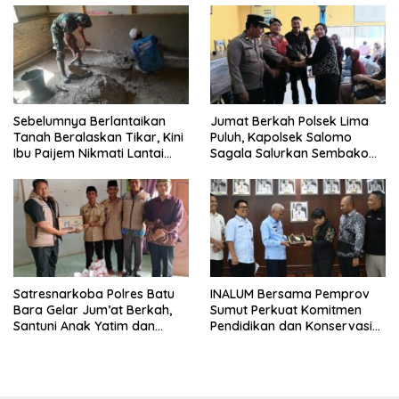
Sebelumnya Berlantaikan
Jumat Berkah Polsek Lima
Tanah Beralaskan Tikar, Kini
Puluh, Kapolsek Salomo
Ibu Paijem Nikmati Lantai
Sagala Salurkan Sembako
Rumah yang Layak Berkat
kepada 50 Petani di Simpang
Satgas TMMD Ke-129 Kodim
Gambus
0208/Asahan
Satresnarkoba Polres Batu
INALUM Bersama Pemprov
Bara Gelar Jum’at Berkah,
Sumut Perkuat Komitmen
Santuni Anak Yatim dan
Pendidikan dan Konservasi
Edukasi Bahaya Narkoba
Lingkungan