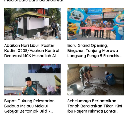
melalui Batu Bara Bersholawat
Abaikan Hari Libur, Pasiter
‎Baru Grand Opening,
Kodim 0208/Asahan Kontrol
Bingchun Tanjung Morawa
Renovasi MCK Mushollah Al
Langsung Punya 5 Franchise
Maghribi
Baru!
Bupati Dukung Pelestarian
Sebelumnya Berlantaikan
Budaya Melayu Melalui
Tanah Beralaskan Tikar, Kini
Gebyar Bertanjak Jilid 7
Ibu Paijem Nikmati Lantai
Tahun 2026
Rumah yang Layak Berkat
Satgas TMMD Ke-129 Kodim
0208/Asahan