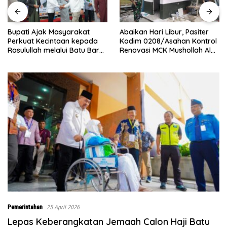
Abaikan Hari Libur, Pasiter
‎Baru Grand Opening,
Kodim 0208/Asahan Kontrol
Bingchun Tanjung Mora
ada
Renovasi MCK Mushollah Al
Langsung Punya 5 Franch
 Bara
Maghribi
Baru!
Pemerintahan
25 April 2026
Lepas Keberangkatan Jemaah Calon Haji Batu