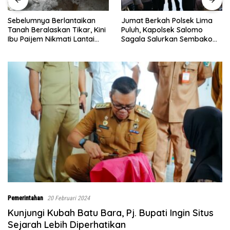
Jumat Berkah Polsek Lima
Satresnarkoba Polres Batu
Puluh, Kapolsek Salomo
Bara Gelar Jum’at Berkah,
Sagala Salurkan Sembako
Santuni Anak Yatim dan
kepada 50 Petani di Simpang
Edukasi Bahaya Narkoba
Gambus
Pemerintahan
20 Februari 2024
Kunjungi Kubah Batu Bara, Pj. Bupati Ingin Situs
Sejarah Lebih Diperhatikan