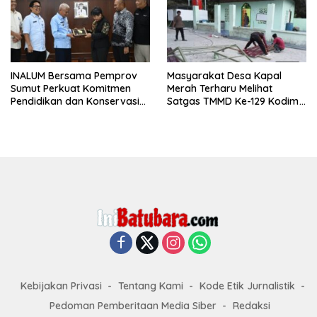
INALUM Bersama Pemprov
Masyarakat Desa Kapal
Sumut Perkuat Komitmen
Merah Terharu Melihat
Pendidikan dan Konservasi
Satgas TMMD Ke-129 Kodim
Lingkungan
0208/Asahan Bekerja Siang
Malam Demi Renovasi
Mushollah Al Maghribi
Kebijakan Privasi
Tentang Kami
Kode Etik Jurnalistik
Pedoman Pemberitaan Media Siber
Redaksi